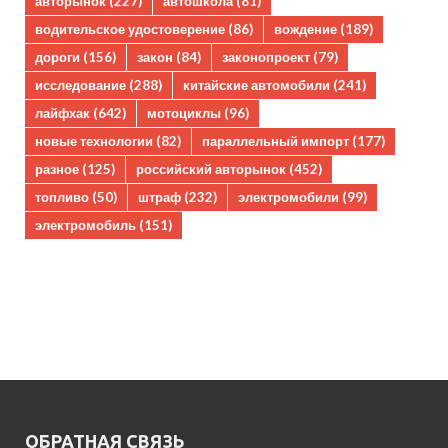
авторынок
(227)
автошкола
(81)
водительское удостоверение
(86)
вождение
(189)
дороги
(156)
закон
(84)
законопроект
(79)
исследование
(288)
китайские автомобили
(241)
лайфхак
(642)
мотоциклы
(96)
новые технологии
(82)
параллельный импорт
(177)
разное
(125)
российский авторынок
(452)
топливо
(50)
штраф
(232)
электромобили
(99)
электромобиль
(151)
ОБРАТНАЯ СВЯЗЬ