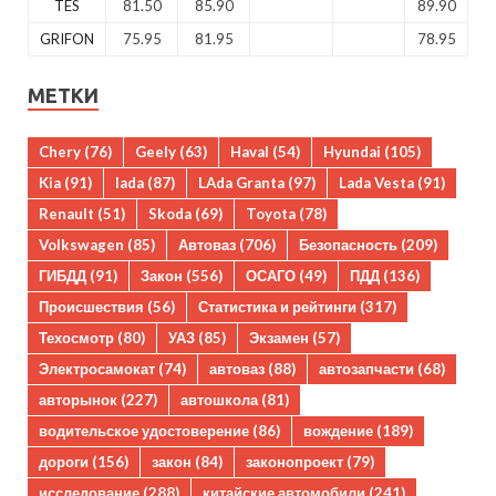
TES
81.50
85.90
89.90
GRIFON
75.95
81.95
78.95
МЕТКИ
Chery
(76)
Geely
(63)
Haval
(54)
Hyundai
(105)
Kia
(91)
lada
(87)
LAda Granta
(97)
Lada Vesta
(91)
Renault
(51)
Skoda
(69)
Toyota
(78)
Volkswagen
(85)
Автоваз
(706)
Безопасность
(209)
ГИБДД
(91)
Закон
(556)
ОСАГО
(49)
ПДД
(136)
Происшествия
(56)
Статистика и рейтинги
(317)
Техосмотр
(80)
УАЗ
(85)
Экзамен
(57)
Электросамокат
(74)
автоваз
(88)
автозапчасти
(68)
авторынок
(227)
автошкола
(81)
водительское удостоверение
(86)
вождение
(189)
дороги
(156)
закон
(84)
законопроект
(79)
исследование
(288)
китайские автомобили
(241)