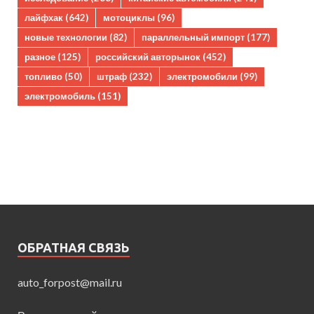
лайфхак
(642)
мотоциклы
(96)
новые технологии
(82)
параллельный импорт
(177)
разное
(125)
российский авторынок
(452)
топливо
(50)
штраф
(232)
электромобили
(99)
электромобиль
(151)
ОБРАТНАЯ СВЯЗЬ
auto_forpost@mail.ru