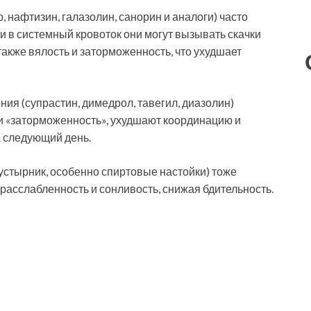
 нафтизин, галазолин, санорин и аналоги) часто
ии в системный кровоток они могут вызывать скачки
также вялость и заторможенность, что ухудшает
ия (супрастин, димедрол, тавегил, диазолин)
 «заторможенность», ухудшают координацию и
а следующий день.
устырник, особенно спиртовые настойки) тоже
асслабленность и сонливость, снижая бдительность.