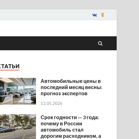
СТАТЬИ
Автомобильные цены в
последний месяц весны:
прогноз экспертов
12.05.2026
Срок годности — 3 года:
почему в России
автомобиль стал
дорогим расходником, а