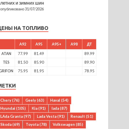
летних и зимних шин
опубликовано 31/07/2026
ЦЕНЫ НА ТОПЛИВО
A92
A95
A95+
A98
ДТ
ATAN
77.99
81.49
89.99
TES
81.50
85.90
89.90
GRIFON
75.95
81.95
78.95
МЕТКИ
Chery
(76)
Geely
(63)
Haval
(54)
Hyundai
(105)
Kia
(91)
lada
(87)
LAda Granta
(97)
Lada Vesta
(91)
Renault
(51)
Skoda
(69)
Toyota
(78)
Volkswagen
(85)