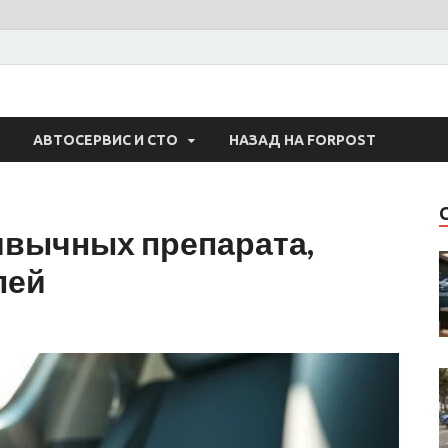
 Авто
АВТОСЕРВИС И СТО
НАЗАД НА FORPOST
ивычных препарата,
лей