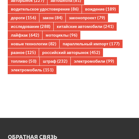
авторынок
(227)
автошкола
(81)
водительское удостоверение
(86)
вождение
(189)
дороги
(156)
закон
(84)
законопроект
(79)
исследование
(288)
китайские автомобили
(241)
лайфхак
(642)
мотоциклы
(96)
новые технологии
(82)
параллельный импорт
(177)
разное
(125)
российский авторынок
(452)
топливо
(50)
штраф
(232)
электромобили
(99)
электромобиль
(151)
ОБРАТНАЯ СВЯЗЬ