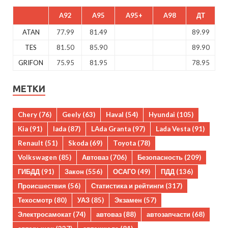
A92
A95
A95+
A98
ДТ
ATAN
77.99
81.49
89.99
TES
81.50
85.90
89.90
GRIFON
75.95
81.95
78.95
МЕТКИ
Chery
(76)
Geely
(63)
Haval
(54)
Hyundai
(105)
Kia
(91)
lada
(87)
LAda Granta
(97)
Lada Vesta
(91)
Renault
(51)
Skoda
(69)
Toyota
(78)
Volkswagen
(85)
Автоваз
(706)
Безопасность
(209)
ГИБДД
(91)
Закон
(556)
ОСАГО
(49)
ПДД
(136)
Происшествия
(56)
Статистика и рейтинги
(317)
Техосмотр
(80)
УАЗ
(85)
Экзамен
(57)
Электросамокат
(74)
автоваз
(88)
автозапчасти
(68)