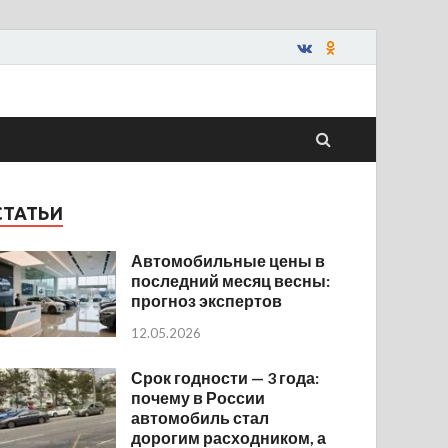
СТАТЬИ
Автомобильные цены в
последний месяц весны:
прогноз экспертов
12.05.2026
Срок годности — 3 года:
почему в России
автомобиль стал
дорогим расходником, а