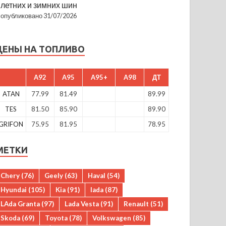
летних и зимних шин
опубликовано 31/07/2026
ЦЕНЫ НА ТОПЛИВО
A92
A95
A95+
A98
ДТ
ATAN
77.99
81.49
89.99
TES
81.50
85.90
89.90
GRIFON
75.95
81.95
78.95
МЕТКИ
Chery
(76)
Geely
(63)
Haval
(54)
Hyundai
(105)
Kia
(91)
lada
(87)
LAda Granta
(97)
Lada Vesta
(91)
Renault
(51)
Skoda
(69)
Toyota
(78)
Volkswagen
(85)