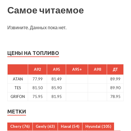
Самое читаемое
Извините. Данных пока нет.
ЦЕНЫ НА ТОПЛИВО
A92
A95
A95+
A98
ДТ
ATAN
77.99
81.49
89.99
TES
81.50
85.90
89.90
GRIFON
75.95
81.95
78.95
МЕТКИ
Chery
(76)
Geely
(63)
Haval
(54)
Hyundai
(105)