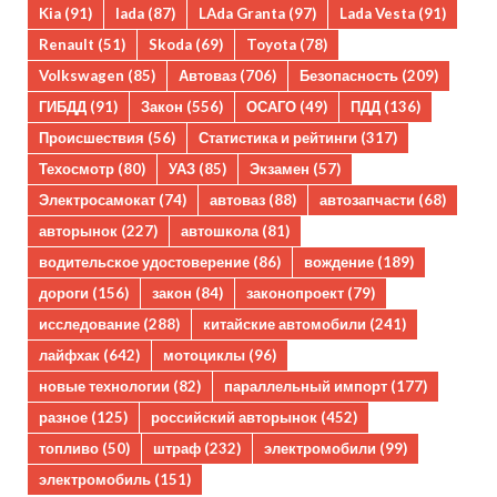
Kia
(91)
lada
(87)
LAda Granta
(97)
Lada Vesta
(91)
Renault
(51)
Skoda
(69)
Toyota
(78)
Volkswagen
(85)
Автоваз
(706)
Безопасность
(209)
ГИБДД
(91)
Закон
(556)
ОСАГО
(49)
ПДД
(136)
Происшествия
(56)
Статистика и рейтинги
(317)
Техосмотр
(80)
УАЗ
(85)
Экзамен
(57)
Электросамокат
(74)
автоваз
(88)
автозапчасти
(68)
авторынок
(227)
автошкола
(81)
водительское удостоверение
(86)
вождение
(189)
дороги
(156)
закон
(84)
законопроект
(79)
исследование
(288)
китайские автомобили
(241)
лайфхак
(642)
мотоциклы
(96)
новые технологии
(82)
параллельный импорт
(177)
разное
(125)
российский авторынок
(452)
топливо
(50)
штраф
(232)
электромобили
(99)
электромобиль
(151)