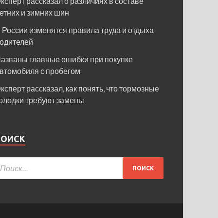
ксперт рассказал о различиях в составе
етних и зимних шин
 России изменятся правила труда и отдыха
одителей
азваны главные ошибки при покупке
втомобиля с пробегом
ксперт рассказал, как понять, что тормозные
олодки требуют замены
ПОИСК