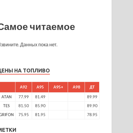
Самое читаемое
звините. Данных пока нет.
ЦЕНЫ НА ТОПЛИВО
A92
A95
A95+
A98
ДТ
ATAN
77.99
81.49
89.99
TES
81.50
85.90
89.90
GRIFON
75.95
81.95
78.95
МЕТКИ