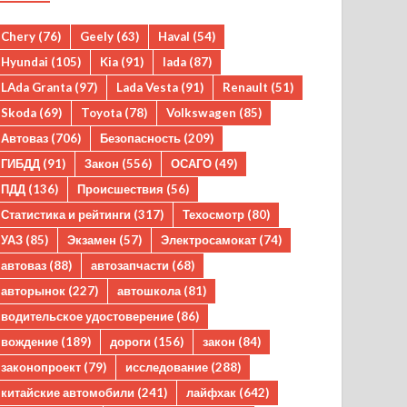
Chery
(76)
Geely
(63)
Haval
(54)
Hyundai
(105)
Kia
(91)
lada
(87)
LAda Granta
(97)
Lada Vesta
(91)
Renault
(51)
Skoda
(69)
Toyota
(78)
Volkswagen
(85)
Автоваз
(706)
Безопасность
(209)
ГИБДД
(91)
Закон
(556)
ОСАГО
(49)
ПДД
(136)
Происшествия
(56)
Статистика и рейтинги
(317)
Техосмотр
(80)
УАЗ
(85)
Экзамен
(57)
Электросамокат
(74)
автоваз
(88)
автозапчасти
(68)
авторынок
(227)
автошкола
(81)
водительское удостоверение
(86)
вождение
(189)
дороги
(156)
закон
(84)
законопроект
(79)
исследование
(288)
китайские автомобили
(241)
лайфхак
(642)