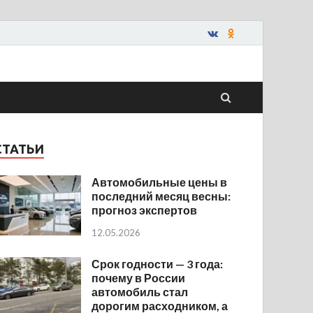
СТАТЬИ
Автомобильные цены в
последний месяц весны:
прогноз экспертов
12.05.2026
Срок годности — 3 года:
почему в России
автомобиль стал
дорогим расходником, а