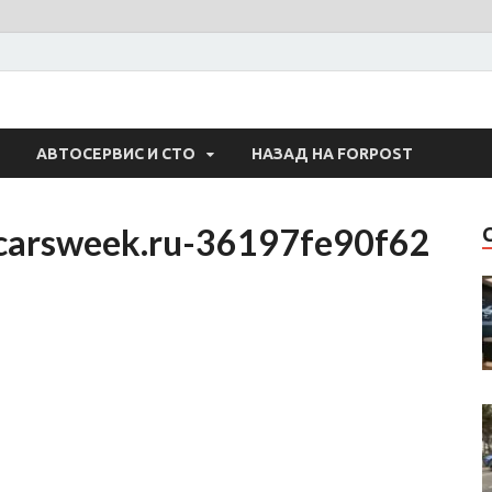
 Авто
АВТОСЕРВИС И СТО
НАЗАД НА FORPOST
carsweek.ru-36197fe90f62