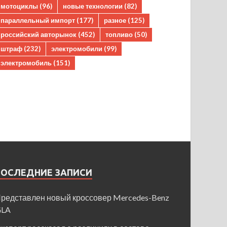
мотоциклы
(96)
новые технологии
(82)
параллельный импорт
(177)
разное
(125)
российский авторынок
(452)
топливо
(50)
штраф
(232)
электромобили
(99)
электромобиль
(151)
ПОСЛЕДНИЕ ЗАПИСИ
редставлен новый кроссовер Mercedes-Benz
GLA