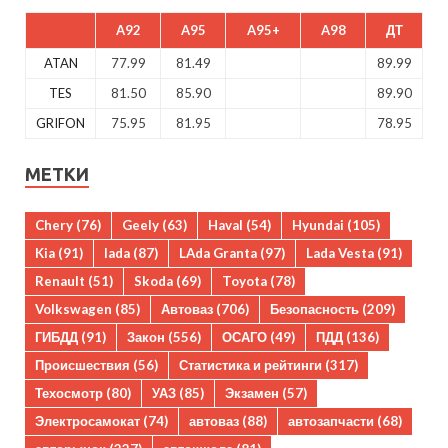
A92
A95
A95+
A98
ДТ
ATAN
77.99
81.49
89.99
TES
81.50
85.90
89.90
GRIFON
75.95
81.95
78.95
МЕТКИ
Chery
(76)
Geely
(63)
Haval
(54)
Hyundai
(105)
Kia
(91)
lada
(87)
LAda Granta
(97)
Lada Vesta
(91)
Renault
(51)
Skoda
(69)
Toyota
(78)
Volkswagen
(85)
Автоваз
(706)
Безопасность
(209)
ГИБДД
(91)
Закон
(556)
ОСАГО
(49)
ПДД
(136)
Происшествия
(56)
Статистика и рейтинги
(317)
Техосмотр
(80)
УАЗ
(85)
Экзамен
(57)
Электросамокат
(74)
автоваз
(88)
автозапчасти
(68)