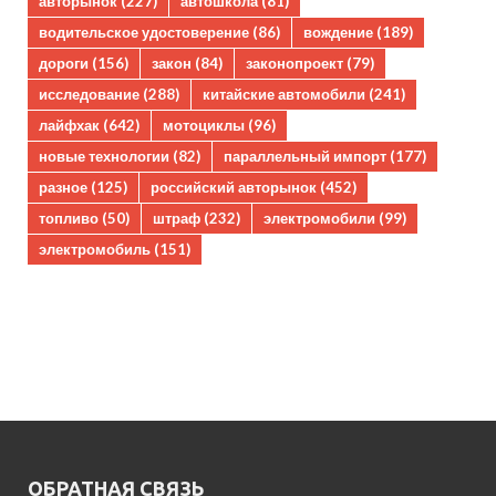
авторынок
(227)
автошкола
(81)
водительское удостоверение
(86)
вождение
(189)
дороги
(156)
закон
(84)
законопроект
(79)
исследование
(288)
китайские автомобили
(241)
лайфхак
(642)
мотоциклы
(96)
новые технологии
(82)
параллельный импорт
(177)
разное
(125)
российский авторынок
(452)
топливо
(50)
штраф
(232)
электромобили
(99)
электромобиль
(151)
ОБРАТНАЯ СВЯЗЬ