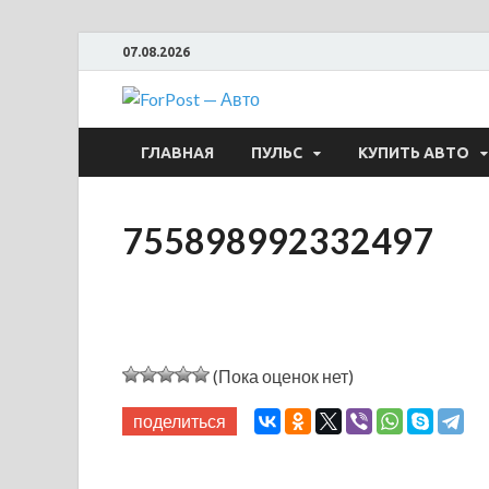
07.08.2026
ForPost —
ГЛАВНАЯ
ПУЛЬС
КУПИТЬ АВТО
755898992332497
(Пока оценок нет)
поделиться