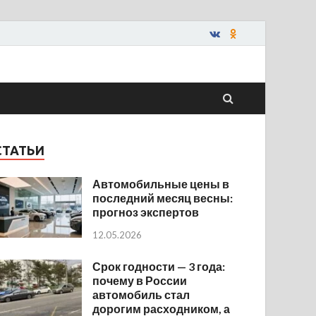
СТАТЬИ
Автомобильные цены в
последний месяц весны:
прогноз экспертов
12.05.2026
Срок годности — 3 года:
почему в России
автомобиль стал
дорогим расходником, а