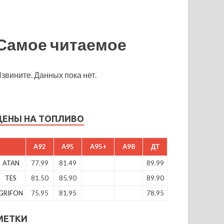
Самое читаемое
звините. Данных пока нет.
ЦЕНЫ НА ТОПЛИВО
A92
A95
A95+
A98
ДТ
ATAN
77.99
81.49
89.99
TES
81.50
85.90
89.90
GRIFON
75.95
81.95
78.95
МЕТКИ