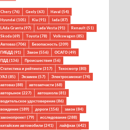
Chery
(76)
Geely
(63)
Haval
(54)
Hyundai
(105)
Kia
(91)
lada
(87)
LAda Granta
(97)
Lada Vesta
(91)
Renault
(51)
Skoda
(69)
Toyota
(78)
Volkswagen
(85)
Автоваз
(706)
Безопасность
(209)
ГИБДД
(91)
Закон
(556)
ОСАГО
(49)
ПДД
(136)
Происшествия
(56)
Статистика и рейтинги
(317)
Техосмотр
(80)
УАЗ
(85)
Экзамен
(57)
Электросамокат
(74)
автоваз
(88)
автозапчасти
(68)
авторынок
(227)
автошкола
(81)
водительское удостоверение
(86)
вождение
(189)
дороги
(156)
закон
(84)
законопроект
(79)
исследование
(288)
китайские автомобили
(241)
лайфхак
(642)