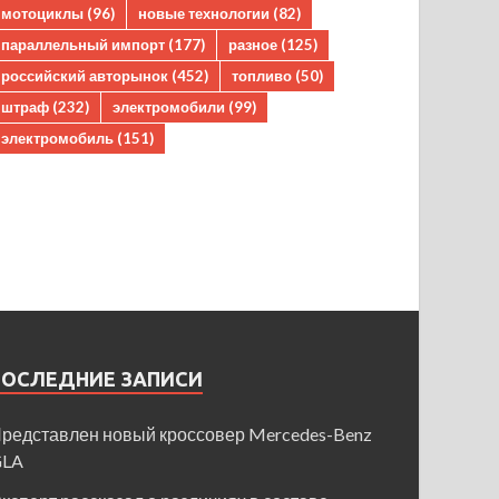
мотоциклы
(96)
новые технологии
(82)
параллельный импорт
(177)
разное
(125)
российский авторынок
(452)
топливо
(50)
штраф
(232)
электромобили
(99)
электромобиль
(151)
ПОСЛЕДНИЕ ЗАПИСИ
редставлен новый кроссовер Mercedes-Benz
GLA