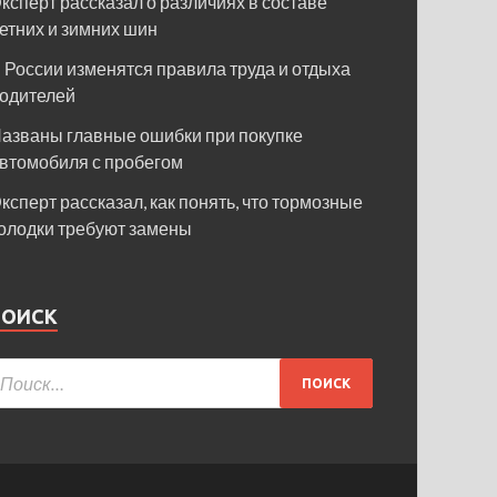
ксперт рассказал о различиях в составе
етних и зимних шин
 России изменятся правила труда и отдыха
одителей
азваны главные ошибки при покупке
втомобиля с пробегом
ксперт рассказал, как понять, что тормозные
олодки требуют замены
ПОИСК