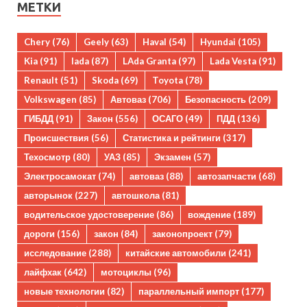
МЕТКИ
Chery
(76)
Geely
(63)
Haval
(54)
Hyundai
(105)
Kia
(91)
lada
(87)
LAda Granta
(97)
Lada Vesta
(91)
Renault
(51)
Skoda
(69)
Toyota
(78)
Volkswagen
(85)
Автоваз
(706)
Безопасность
(209)
ГИБДД
(91)
Закон
(556)
ОСАГО
(49)
ПДД
(136)
Происшествия
(56)
Статистика и рейтинги
(317)
Техосмотр
(80)
УАЗ
(85)
Экзамен
(57)
Электросамокат
(74)
автоваз
(88)
автозапчасти
(68)
авторынок
(227)
автошкола
(81)
водительское удостоверение
(86)
вождение
(189)
дороги
(156)
закон
(84)
законопроект
(79)
исследование
(288)
китайские автомобили
(241)
лайфхак
(642)
мотоциклы
(96)
новые технологии
(82)
параллельный импорт
(177)