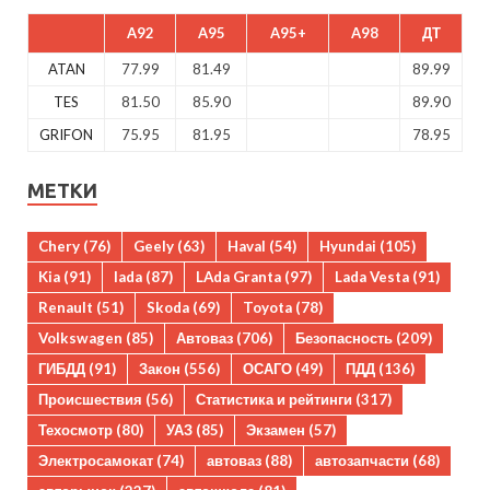
A92
A95
A95+
A98
ДТ
ATAN
77.99
81.49
89.99
TES
81.50
85.90
89.90
GRIFON
75.95
81.95
78.95
МЕТКИ
Chery
(76)
Geely
(63)
Haval
(54)
Hyundai
(105)
Kia
(91)
lada
(87)
LAda Granta
(97)
Lada Vesta
(91)
Renault
(51)
Skoda
(69)
Toyota
(78)
Volkswagen
(85)
Автоваз
(706)
Безопасность
(209)
ГИБДД
(91)
Закон
(556)
ОСАГО
(49)
ПДД
(136)
Происшествия
(56)
Статистика и рейтинги
(317)
Техосмотр
(80)
УАЗ
(85)
Экзамен
(57)
Электросамокат
(74)
автоваз
(88)
автозапчасти
(68)