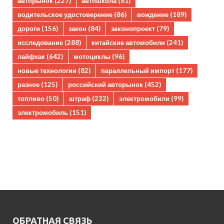
авторынок
(227)
автошкола
(81)
водительское удостоверение
(86)
вождение
(189)
дороги
(156)
закон
(84)
законопроект
(79)
исследование
(288)
китайские автомобили
(241)
лайфхак
(642)
мотоциклы
(96)
новые технологии
(82)
параллельный импорт
(177)
разное
(125)
российский авторынок
(452)
топливо
(50)
штраф
(232)
электромобили
(99)
электромобиль
(151)
ОБРАТНАЯ СВЯЗЬ