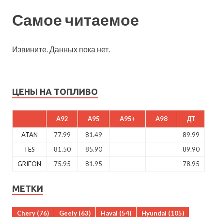
Самое читаемое
Извините. Данных пока нет.
ЦЕНЫ НА ТОПЛИВО
A92
A95
A95+
A98
ДТ
ATAN
77.99
81.49
89.99
TES
81.50
85.90
89.90
GRIFON
75.95
81.95
78.95
МЕТКИ
Chery
(76)
Geely
(63)
Haval
(54)
Hyundai
(105)