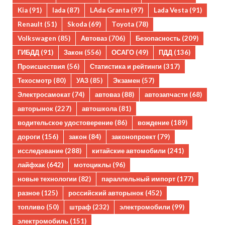
Kia
(91)
lada
(87)
LAda Granta
(97)
Lada Vesta
(91)
Renault
(51)
Skoda
(69)
Toyota
(78)
Volkswagen
(85)
Автоваз
(706)
Безопасность
(209)
ГИБДД
(91)
Закон
(556)
ОСАГО
(49)
ПДД
(136)
Происшествия
(56)
Статистика и рейтинги
(317)
Техосмотр
(80)
УАЗ
(85)
Экзамен
(57)
Электросамокат
(74)
автоваз
(88)
автозапчасти
(68)
авторынок
(227)
автошкола
(81)
водительское удостоверение
(86)
вождение
(189)
дороги
(156)
закон
(84)
законопроект
(79)
исследование
(288)
китайские автомобили
(241)
лайфхак
(642)
мотоциклы
(96)
новые технологии
(82)
параллельный импорт
(177)
разное
(125)
российский авторынок
(452)
топливо
(50)
штраф
(232)
электромобили
(99)
электромобиль
(151)