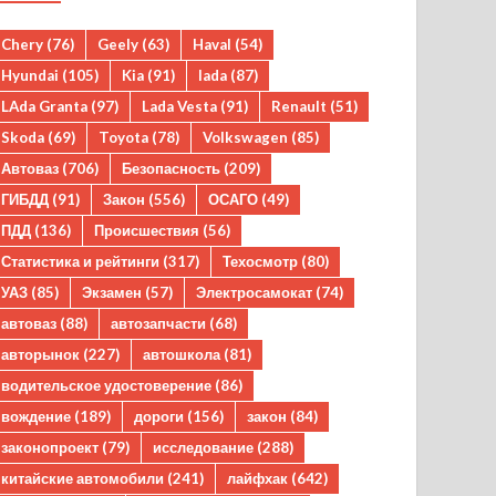
Chery
(76)
Geely
(63)
Haval
(54)
Hyundai
(105)
Kia
(91)
lada
(87)
LAda Granta
(97)
Lada Vesta
(91)
Renault
(51)
Skoda
(69)
Toyota
(78)
Volkswagen
(85)
Автоваз
(706)
Безопасность
(209)
ГИБДД
(91)
Закон
(556)
ОСАГО
(49)
ПДД
(136)
Происшествия
(56)
Статистика и рейтинги
(317)
Техосмотр
(80)
УАЗ
(85)
Экзамен
(57)
Электросамокат
(74)
автоваз
(88)
автозапчасти
(68)
авторынок
(227)
автошкола
(81)
водительское удостоверение
(86)
вождение
(189)
дороги
(156)
закон
(84)
законопроект
(79)
исследование
(288)
китайские автомобили
(241)
лайфхак
(642)