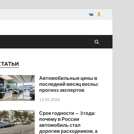
СТАТЬИ
Автомобильные цены в
последний месяц весны:
прогноз экспертов
12.05.2026
Срок годности — 3 года:
почему в России
автомобиль стал
дорогим расходником, а