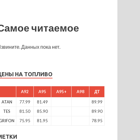
Самое читаемое
звините. Данных пока нет.
ЦЕНЫ НА ТОПЛИВО
A92
A95
A95+
A98
ДТ
ATAN
77.99
81.49
89.99
TES
81.50
85.90
89.90
GRIFON
75.95
81.95
78.95
МЕТКИ