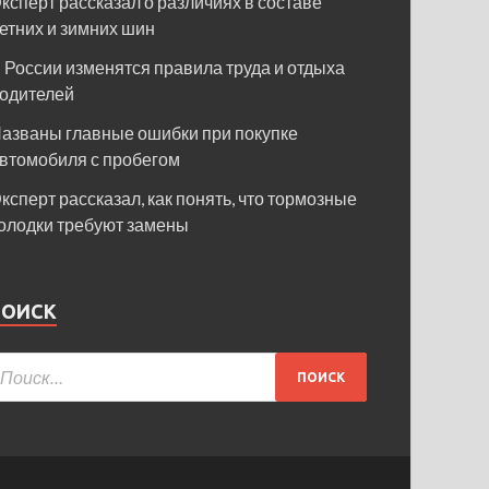
ксперт рассказал о различиях в составе
етних и зимних шин
 России изменятся правила труда и отдыха
одителей
азваны главные ошибки при покупке
втомобиля с пробегом
ксперт рассказал, как понять, что тормозные
олодки требуют замены
ПОИСК