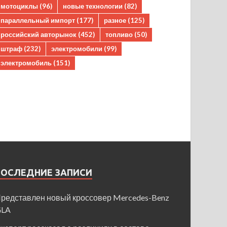
мотоциклы
(96)
новые технологии
(82)
параллельный импорт
(177)
разное
(125)
российский авторынок
(452)
топливо
(50)
штраф
(232)
электромобили
(99)
электромобиль
(151)
ПОСЛЕДНИЕ ЗАПИСИ
редставлен новый кроссовер Mercedes-Benz
GLA