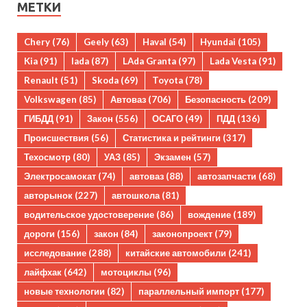
МЕТКИ
Chery
(76)
Geely
(63)
Haval
(54)
Hyundai
(105)
Kia
(91)
lada
(87)
LAda Granta
(97)
Lada Vesta
(91)
Renault
(51)
Skoda
(69)
Toyota
(78)
Volkswagen
(85)
Автоваз
(706)
Безопасность
(209)
ГИБДД
(91)
Закон
(556)
ОСАГО
(49)
ПДД
(136)
Происшествия
(56)
Статистика и рейтинги
(317)
Техосмотр
(80)
УАЗ
(85)
Экзамен
(57)
Электросамокат
(74)
автоваз
(88)
автозапчасти
(68)
авторынок
(227)
автошкола
(81)
водительское удостоверение
(86)
вождение
(189)
дороги
(156)
закон
(84)
законопроект
(79)
исследование
(288)
китайские автомобили
(241)
лайфхак
(642)
мотоциклы
(96)
новые технологии
(82)
параллельный импорт
(177)