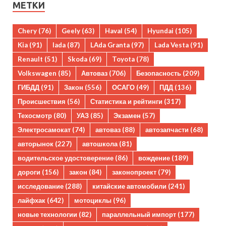
МЕТКИ
Chery
(76)
Geely
(63)
Haval
(54)
Hyundai
(105)
Kia
(91)
lada
(87)
LAda Granta
(97)
Lada Vesta
(91)
Renault
(51)
Skoda
(69)
Toyota
(78)
Volkswagen
(85)
Автоваз
(706)
Безопасность
(209)
ГИБДД
(91)
Закон
(556)
ОСАГО
(49)
ПДД
(136)
Происшествия
(56)
Статистика и рейтинги
(317)
Техосмотр
(80)
УАЗ
(85)
Экзамен
(57)
Электросамокат
(74)
автоваз
(88)
автозапчасти
(68)
авторынок
(227)
автошкола
(81)
водительское удостоверение
(86)
вождение
(189)
дороги
(156)
закон
(84)
законопроект
(79)
исследование
(288)
китайские автомобили
(241)
лайфхак
(642)
мотоциклы
(96)
новые технологии
(82)
параллельный импорт
(177)