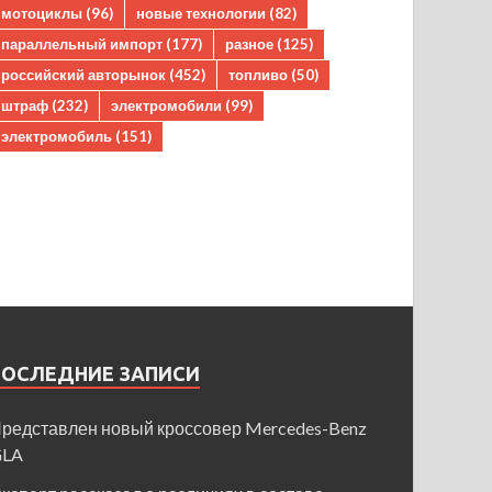
мотоциклы
(96)
новые технологии
(82)
параллельный импорт
(177)
разное
(125)
российский авторынок
(452)
топливо
(50)
штраф
(232)
электромобили
(99)
электромобиль
(151)
ПОСЛЕДНИЕ ЗАПИСИ
редставлен новый кроссовер Mercedes-Benz
GLA