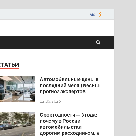
СТАТЬИ
Автомобильные цены в
последний месяц весны:
прогноз экспертов
12.05.2026
Срок годности — 3 года:
почему в России
автомобиль стал
дорогим расходником, а