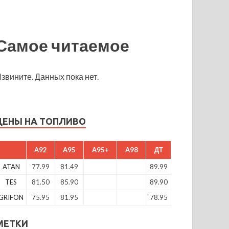
Самое читаемое
звините. Данных пока нет.
ЦЕНЫ НА ТОПЛИВО
A92
A95
A95+
A98
ДТ
ATAN
77.99
81.49
89.99
TES
81.50
85.90
89.90
GRIFON
75.95
81.95
78.95
МЕТКИ