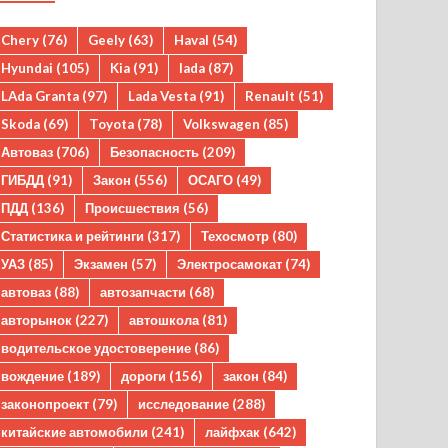
Chery
(76)
Geely
(63)
Haval
(54)
Hyundai
(105)
Kia
(91)
lada
(87)
LAda Granta
(97)
Lada Vesta
(91)
Renault
(51)
Skoda
(69)
Toyota
(78)
Volkswagen
(85)
Автоваз
(706)
Безопасность
(209)
ГИБДД
(91)
Закон
(556)
ОСАГО
(49)
ПДД
(136)
Происшествия
(56)
Статистика и рейтинги
(317)
Техосмотр
(80)
УАЗ
(85)
Экзамен
(57)
Электросамокат
(74)
автоваз
(88)
автозапчасти
(68)
авторынок
(227)
автошкола
(81)
водительское удостоверение
(86)
вождение
(189)
дороги
(156)
закон
(84)
законопроект
(79)
исследование
(288)
китайские автомобили
(241)
лайфхак
(642)