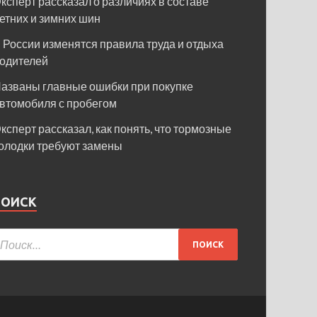
ксперт рассказал о различиях в составе
етних и зимних шин
 России изменятся правила труда и отдыха
одителей
азваны главные ошибки при покупке
втомобиля с пробегом
ксперт рассказал, как понять, что тормозные
олодки требуют замены
ПОИСК