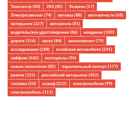
Техосмотр
(80)
УАЗ
(85)
Экзамен
(57)
Электросамокат
(74)
автоваз
(88)
автозапчасти
(68)
авторынок
(227)
автошкола
(81)
водительское удостоверение
(86)
вождение
(189)
дороги
(156)
закон
(84)
законопроект
(79)
исследование
(288)
китайские автомобили
(241)
лайфхак
(642)
мотоциклы
(96)
новые технологии
(82)
параллельный импорт
(177)
разное
(125)
российский авторынок
(452)
топливо
(50)
штраф
(232)
электромобили
(99)
электромобиль
(151)