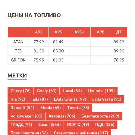
ЦЕНЫ НА ТОПЛИВО
A92
A95
A95+
A98
ДТ
ATAN
77.99
81.49
89.99
TES
81.50
85.90
89.90
GRIFON
75.95
81.95
78.95
МЕТКИ
Chery
(76)
Geely
(63)
Haval
(54)
Hyundai
(105)
Kia
(91)
lada
(87)
LAda Granta
(97)
Lada Vesta
(91)
Renault
(51)
Skoda
(69)
Toyota
(78)
Volkswagen
(85)
Автоваз
(706)
Безопасность
(209)
ГИБДД
(91)
Закон
(556)
ОСАГО
(49)
ПДД
(136)
Происшествия
(56)
Статистика и рейтинги
(317)