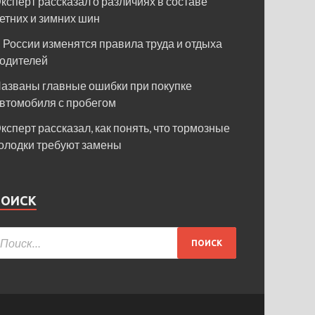
ксперт рассказал о различиях в составе
етних и зимних шин
 России изменятся правила труда и отдыха
одителей
азваны главные ошибки при покупке
втомобиля с пробегом
ксперт рассказал, как понять, что тормозные
олодки требуют замены
ПОИСК