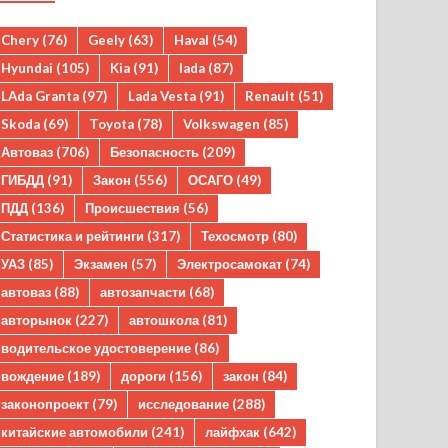
Chery
(76)
Geely
(63)
Haval
(54)
Hyundai
(105)
Kia
(91)
lada
(87)
LAda Granta
(97)
Lada Vesta
(91)
Renault
(51)
Skoda
(69)
Toyota
(78)
Volkswagen
(85)
Автоваз
(706)
Безопасность
(209)
ГИБДД
(91)
Закон
(556)
ОСАГО
(49)
ПДД
(136)
Происшествия
(56)
Статистика и рейтинги
(317)
Техосмотр
(80)
УАЗ
(85)
Экзамен
(57)
Электросамокат
(74)
автоваз
(88)
автозапчасти
(68)
авторынок
(227)
автошкола
(81)
водительское удостоверение
(86)
вождение
(189)
дороги
(156)
закон
(84)
законопроект
(79)
исследование
(288)
китайские автомобили
(241)
лайфхак
(642)