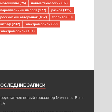
мотоциклы
(96)
новые технологии
(82)
параллельный импорт
(177)
разное
(125)
российский авторынок
(452)
топливо
(50)
штраф
(232)
электромобили
(99)
электромобиль
(151)
ПОСЛЕДНИЕ ЗАПИСИ
редставлен новый кроссовер Mercedes-Benz
GLA