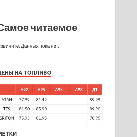
Самое читаемое
звините. Данных пока нет.
ЦЕНЫ НА ТОПЛИВО
A92
A95
A95+
A98
ДТ
ATAN
77.99
81.49
89.99
TES
81.50
85.90
89.90
GRIFON
75.95
81.95
78.95
МЕТКИ