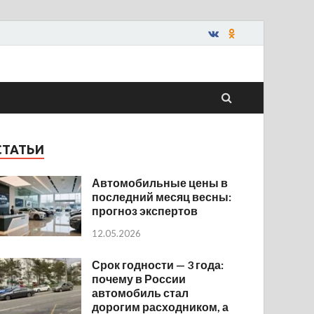
СТАТЬИ
Автомобильные цены в
последний месяц весны:
прогноз экспертов
12.05.2026
Срок годности — 3 года:
почему в России
автомобиль стал
дорогим расходником, а