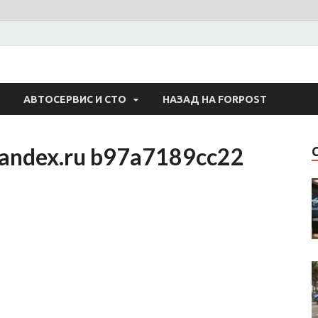
 Авто
АВТОСЕРВИС И СТО
НАЗАД НА FORPOST
yandex.ru b97a7189cc22