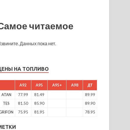
Самое читаемое
звините. Данных пока нет.
ЦЕНЫ НА ТОПЛИВО
A92
A95
A95+
A98
ДТ
ATAN
77.99
81.49
89.99
TES
81.50
85.90
89.90
GRIFON
75.95
81.95
78.95
МЕТКИ