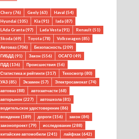
Chery
(76)
Geely
(63)
Haval
(54)
Hyundai
(105)
Kia
(91)
lada
(87)
LAda Granta
(97)
Lada Vesta
(91)
Renault
(51)
Skoda
(69)
Toyota
(78)
Volkswagen
(85)
Автоваз
(706)
Безопасность
(209)
ГИБДД
(91)
Закон
(556)
ОСАГО
(49)
ПДД
(136)
Происшествия
(56)
Статистика и рейтинги
(317)
Техосмотр
(80)
УАЗ
(85)
Экзамен
(57)
Электросамокат
(74)
автоваз
(88)
автозапчасти
(68)
авторынок
(227)
автошкола
(81)
водительское удостоверение
(86)
вождение
(189)
дороги
(156)
закон
(84)
законопроект
(79)
исследование
(288)
китайские автомобили
(241)
лайфхак
(642)