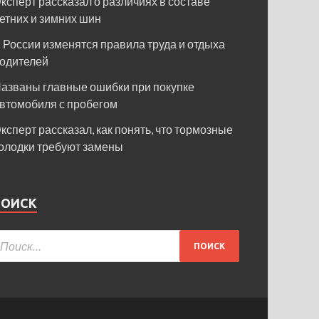
ксперт рассказал о различиях в составе
етних и зимних шин
 России изменятся правила труда и отдыха
одителей
азваны главные ошибки при покупке
втомобиля с пробегом
ксперт рассказал, как понять, что тормозные
олодки требуют замены
ПОИСК