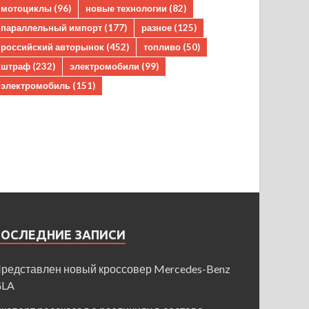
мотоциклы
(96)
новые технологии
(82)
параллельный импорт
(177)
разное
(125)
российский авторынок
(452)
топливо
(50)
штраф
(232)
электромобили
(99)
электромобиль
(151)
ПОСЛЕДНИЕ ЗАПИСИ
редставлен новый кроссовер Mercedes-Benz
GLA