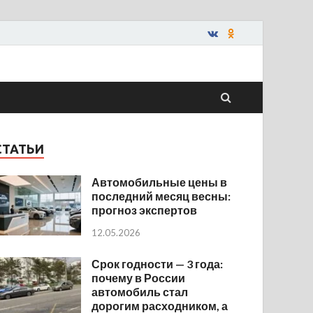
СТАТЬИ
Автомобильные цены в
последний месяц весны:
прогноз экспертов
12.05.2026
Срок годности — 3 года:
почему в России
автомобиль стал
дорогим расходником, а