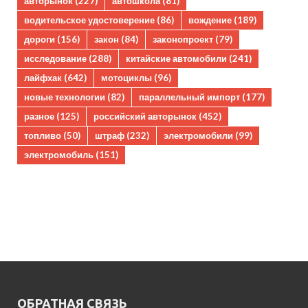
авторынок
(227)
автошкола
(81)
водительское удостоверение
(86)
вождение
(189)
дороги
(156)
закон
(84)
законопроект
(79)
исследование
(288)
китайские автомобили
(241)
лайфхак
(642)
мотоциклы
(96)
новые технологии
(82)
параллельный импорт
(177)
разное
(125)
российский авторынок
(452)
топливо
(50)
штраф
(232)
электромобили
(99)
электромобиль
(151)
ОБРАТНАЯ СВЯЗЬ