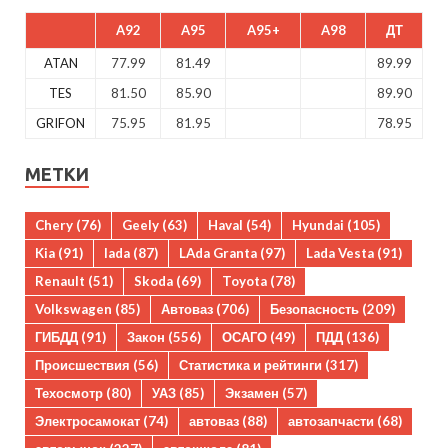
A92
A95
A95+
A98
ДТ
ATAN
77.99
81.49
89.99
TES
81.50
85.90
89.90
GRIFON
75.95
81.95
78.95
МЕТКИ
Chery
(76)
Geely
(63)
Haval
(54)
Hyundai
(105)
Kia
(91)
lada
(87)
LAda Granta
(97)
Lada Vesta
(91)
Renault
(51)
Skoda
(69)
Toyota
(78)
Volkswagen
(85)
Автоваз
(706)
Безопасность
(209)
ГИБДД
(91)
Закон
(556)
ОСАГО
(49)
ПДД
(136)
Происшествия
(56)
Статистика и рейтинги
(317)
Техосмотр
(80)
УАЗ
(85)
Экзамен
(57)
Электросамокат
(74)
автоваз
(88)
автозапчасти
(68)