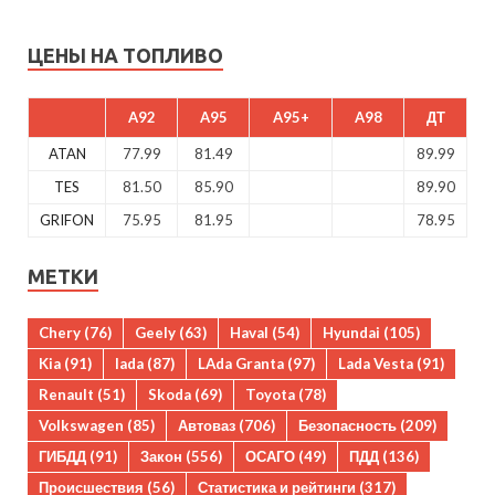
ЦЕНЫ НА ТОПЛИВО
A92
A95
A95+
A98
ДТ
ATAN
77.99
81.49
89.99
TES
81.50
85.90
89.90
GRIFON
75.95
81.95
78.95
МЕТКИ
Chery
(76)
Geely
(63)
Haval
(54)
Hyundai
(105)
Kia
(91)
lada
(87)
LAda Granta
(97)
Lada Vesta
(91)
Renault
(51)
Skoda
(69)
Toyota
(78)
Volkswagen
(85)
Автоваз
(706)
Безопасность
(209)
ГИБДД
(91)
Закон
(556)
ОСАГО
(49)
ПДД
(136)
Происшествия
(56)
Статистика и рейтинги
(317)