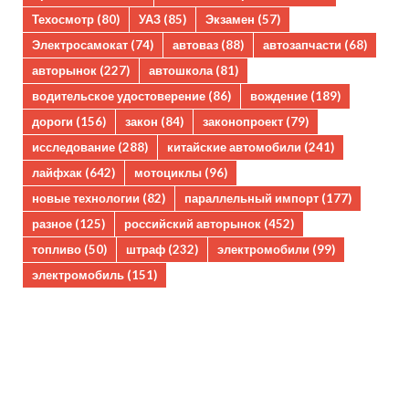
Техосмотр
(80)
УАЗ
(85)
Экзамен
(57)
Электросамокат
(74)
автоваз
(88)
автозапчасти
(68)
авторынок
(227)
автошкола
(81)
водительское удостоверение
(86)
вождение
(189)
дороги
(156)
закон
(84)
законопроект
(79)
исследование
(288)
китайские автомобили
(241)
лайфхак
(642)
мотоциклы
(96)
новые технологии
(82)
параллельный импорт
(177)
разное
(125)
российский авторынок
(452)
топливо
(50)
штраф
(232)
электромобили
(99)
электромобиль
(151)