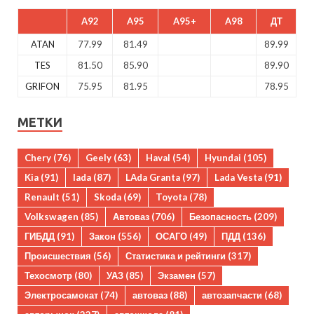
A92
A95
A95+
A98
ДТ
ATAN
77.99
81.49
89.99
TES
81.50
85.90
89.90
GRIFON
75.95
81.95
78.95
МЕТКИ
Chery
(76)
Geely
(63)
Haval
(54)
Hyundai
(105)
Kia
(91)
lada
(87)
LAda Granta
(97)
Lada Vesta
(91)
Renault
(51)
Skoda
(69)
Toyota
(78)
Volkswagen
(85)
Автоваз
(706)
Безопасность
(209)
ГИБДД
(91)
Закон
(556)
ОСАГО
(49)
ПДД
(136)
Происшествия
(56)
Статистика и рейтинги
(317)
Техосмотр
(80)
УАЗ
(85)
Экзамен
(57)
Электросамокат
(74)
автоваз
(88)
автозапчасти
(68)