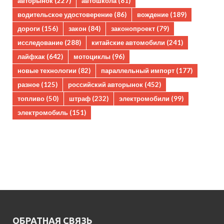
авторынок
(227)
автошкола
(81)
водительское удостоверение
(86)
вождение
(189)
дороги
(156)
закон
(84)
законопроект
(79)
исследование
(288)
китайские автомобили
(241)
лайфхак
(642)
мотоциклы
(96)
новые технологии
(82)
параллельный импорт
(177)
разное
(125)
российский авторынок
(452)
топливо
(50)
штраф
(232)
электромобили
(99)
электромобиль
(151)
ОБРАТНАЯ СВЯЗЬ