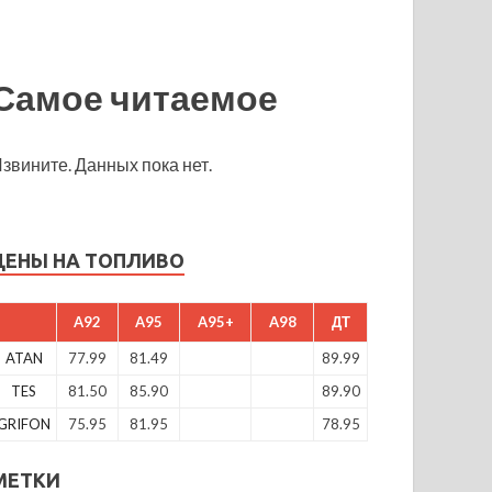
Самое читаемое
звините. Данных пока нет.
ЦЕНЫ НА ТОПЛИВО
A92
A95
A95+
A98
ДТ
ATAN
77.99
81.49
89.99
TES
81.50
85.90
89.90
GRIFON
75.95
81.95
78.95
МЕТКИ