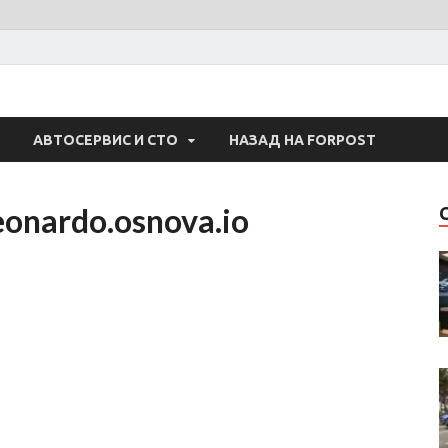
 Авто
АВТОСЕРВИС И СТО
НАЗАД НА FORPOST
eonardo.osnova.io