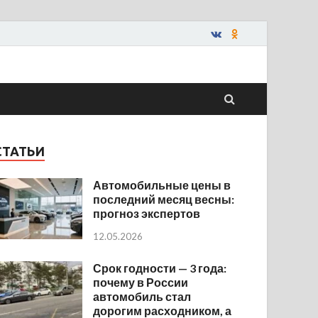
СТАТЬИ
Автомобильные цены в
последний месяц весны:
прогноз экспертов
12.05.2026
Срок годности — 3 года:
почему в России
автомобиль стал
дорогим расходником, а