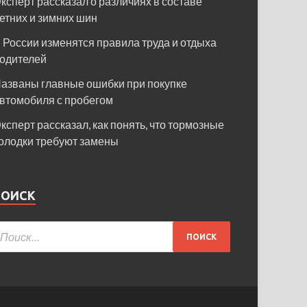
ксперт рассказал о различиях в составе
етних и зимних шин
 России изменятся правила труда и отдыха
одителей
азваны главные ошибки при покупке
втомобиля с пробегом
ксперт рассказал, как понять, что тормозные
олодки требуют замены
ПОИСК