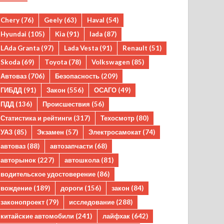
Chery
(76)
Geely
(63)
Haval
(54)
Hyundai
(105)
Kia
(91)
lada
(87)
LAda Granta
(97)
Lada Vesta
(91)
Renault
(51)
Skoda
(69)
Toyota
(78)
Volkswagen
(85)
Автоваз
(706)
Безопасность
(209)
ГИБДД
(91)
Закон
(556)
ОСАГО
(49)
ПДД
(136)
Происшествия
(56)
Статистика и рейтинги
(317)
Техосмотр
(80)
УАЗ
(85)
Экзамен
(57)
Электросамокат
(74)
автоваз
(88)
автозапчасти
(68)
авторынок
(227)
автошкола
(81)
водительское удостоверение
(86)
вождение
(189)
дороги
(156)
закон
(84)
законопроект
(79)
исследование
(288)
китайские автомобили
(241)
лайфхак
(642)