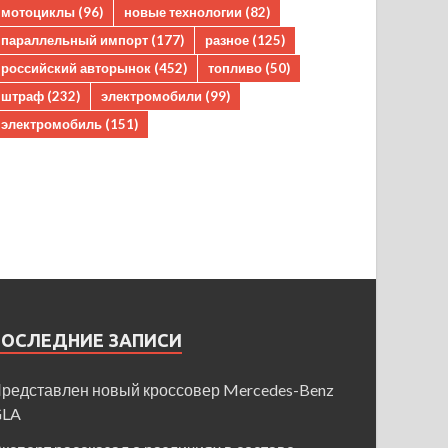
мотоциклы
(96)
новые технологии
(82)
параллельный импорт
(177)
разное
(125)
российский авторынок
(452)
топливо
(50)
штраф
(232)
электромобили
(99)
электромобиль
(151)
ПОСЛЕДНИЕ ЗАПИСИ
редставлен новый кроссовер Mercedes-Benz
GLA