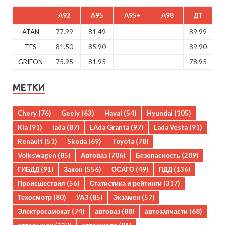
A92
A95
A95+
A98
ДТ
ATAN
77.99
81.49
89.99
TES
81.50
85.90
89.90
GRIFON
75.95
81.95
78.95
МЕТКИ
Chery
(76)
Geely
(63)
Haval
(54)
Hyundai
(105)
Kia
(91)
lada
(87)
LAda Granta
(97)
Lada Vesta
(91)
Renault
(51)
Skoda
(69)
Toyota
(78)
Volkswagen
(85)
Автоваз
(706)
Безопасность
(209)
ГИБДД
(91)
Закон
(556)
ОСАГО
(49)
ПДД
(136)
Происшествия
(56)
Статистика и рейтинги
(317)
Техосмотр
(80)
УАЗ
(85)
Экзамен
(57)
Электросамокат
(74)
автоваз
(88)
автозапчасти
(68)