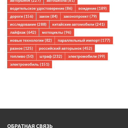
авторынок
(227)
автошкола
(81)
водительское удостоверение
(86)
вождение
(189)
дороги
(156)
закон
(84)
законопроект
(79)
исследование
(288)
китайские автомобили
(241)
лайфхак
(642)
мотоциклы
(96)
новые технологии
(82)
параллельный импорт
(177)
разное
(125)
российский авторынок
(452)
топливо
(50)
штраф
(232)
электромобили
(99)
электромобиль
(151)
ОБРАТНАЯ СВЯЗЬ