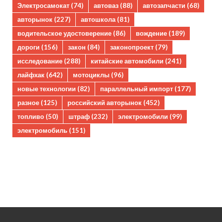
Электросамокат
(74)
автоваз
(88)
автозапчасти
(68)
авторынок
(227)
автошкола
(81)
водительское удостоверение
(86)
вождение
(189)
дороги
(156)
закон
(84)
законопроект
(79)
исследование
(288)
китайские автомобили
(241)
лайфхак
(642)
мотоциклы
(96)
новые технологии
(82)
параллельный импорт
(177)
разное
(125)
российский авторынок
(452)
топливо
(50)
штраф
(232)
электромобили
(99)
электромобиль
(151)