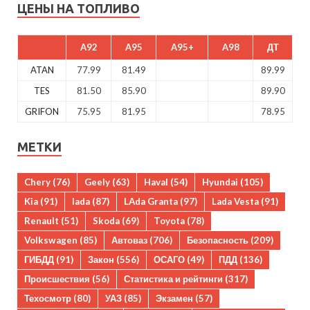
ЦЕНЫ НА ТОПЛИВО
A92
A95
A95+
A98
ДТ
ATAN
77.99
81.49
89.99
TES
81.50
85.90
89.90
GRIFON
75.95
81.95
78.95
МЕТКИ
Chery
(76)
Geely
(63)
Haval
(54)
Hyundai
(105)
Kia
(91)
lada
(87)
LAda Granta
(97)
Lada Vesta
(91)
Renault
(51)
Skoda
(69)
Toyota
(78)
Volkswagen
(85)
Автоваз
(706)
Безопасность
(209)
ГИБДД
(91)
Закон
(556)
ОСАГО
(49)
ПДД
(136)
Происшествия
(56)
Статистика и рейтинги
(317)
Техосмотр
(80)
УАЗ
(85)
Экзамен
(57)