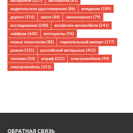
авторынок
(227)
автошкола
(81)
водительское удостоверение
(86)
вождение
(189)
дороги
(156)
закон
(84)
законопроект
(79)
исследование
(288)
китайские автомобили
(241)
лайфхак
(642)
мотоциклы
(96)
новые технологии
(82)
параллельный импорт
(177)
разное
(125)
российский авторынок
(452)
топливо
(50)
штраф
(232)
электромобили
(99)
электромобиль
(151)
ОБРАТНАЯ СВЯЗЬ