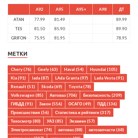
A92
A95
A95+
A98
ДТ
ATAN
77.99
81.49
89.99
TES
81.50
85.90
89.90
GRIFON
75.95
81.95
78.95
МЕТКИ
Chery
(76)
Geely
(63)
Haval
(54)
Hyundai
(105)
Kia
(91)
lada
(87)
LAda Granta
(97)
Lada Vesta
(91)
Renault
(51)
Skoda
(69)
Toyota
(78)
Volkswagen
(85)
Автоваз
(706)
Безопасность
(209)
ГИБДД
(91)
Закон
(556)
ОСАГО
(49)
ПДД
(136)
Происшествия
(56)
Статистика и рейтинги
(317)
Техосмотр
(80)
УАЗ
(85)
Экзамен
(57)
Электросамокат
(74)
автоваз
(88)
автозапчасти
(68)