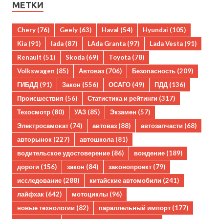
МЕТКИ
Chery
(76)
Geely
(63)
Haval
(54)
Hyundai
(105)
Kia
(91)
lada
(87)
LAda Granta
(97)
Lada Vesta
(91)
Renault
(51)
Skoda
(69)
Toyota
(78)
Volkswagen
(85)
Автоваз
(706)
Безопасность
(209)
ГИБДД
(91)
Закон
(556)
ОСАГО
(49)
ПДД
(136)
Происшествия
(56)
Статистика и рейтинги
(317)
Техосмотр
(80)
УАЗ
(85)
Экзамен
(57)
Электросамокат
(74)
автоваз
(88)
автозапчасти
(68)
авторынок
(227)
автошкола
(81)
водительское удостоверение
(86)
вождение
(189)
дороги
(156)
закон
(84)
законопроект
(79)
исследование
(288)
китайские автомобили
(241)
лайфхак
(642)
мотоциклы
(96)
новые технологии
(82)
параллельный импорт
(177)