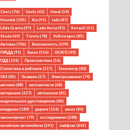
Chery
(76)
Geely
(63)
Haval
(54)
Hyundai
(105)
Kia
(91)
lada
(87)
LAda Granta
(97)
Lada Vesta
(91)
Renault
(51)
Skoda
(69)
Toyota
(78)
Volkswagen
(85)
Автоваз
(706)
Безопасность
(209)
ГИБДД
(91)
Закон
(556)
ОСАГО
(49)
ПДД
(136)
Происшествия
(56)
Статистика и рейтинги
(317)
Техосмотр
(80)
УАЗ
(85)
Экзамен
(57)
Электросамокат
(74)
автоваз
(88)
автозапчасти
(68)
авторынок
(227)
автошкола
(81)
водительское удостоверение
(86)
вождение
(189)
дороги
(156)
закон
(84)
законопроект
(79)
исследование
(288)
китайские автомобили
(241)
лайфхак
(642)