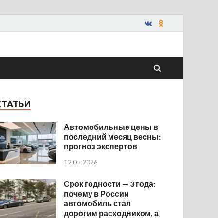
СТАТЬИ
Автомобильные цены в
последний месяц весны:
прогноз экспертов
12.05.2026
Срок годности — 3 года:
почему в России
автомобиль стал
дорогим расходником, а