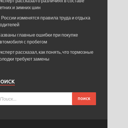
ксперт рассказал о различиях в составе
етних и зимних шин
 России изменятся правила труда и отдыха
одителей
азваны главные ошибки при покупке
втомобиля с пробегом
ксперт рассказал, как понять, что тормозные
олодки требуют замены
ПОИСК