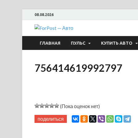
08.08.2026
ForPost —
ГЛАВНАЯ
ПУЛЬС
КУПИТЬ АВТО
756414619992797
(Пока оценок нет)
поделиться