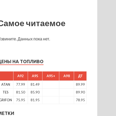
Самое читаемое
звините. Данных пока нет.
ЦЕНЫ НА ТОПЛИВО
A92
A95
A95+
A98
ДТ
ATAN
77.99
81.49
89.99
TES
81.50
85.90
89.90
GRIFON
75.95
81.95
78.95
МЕТКИ