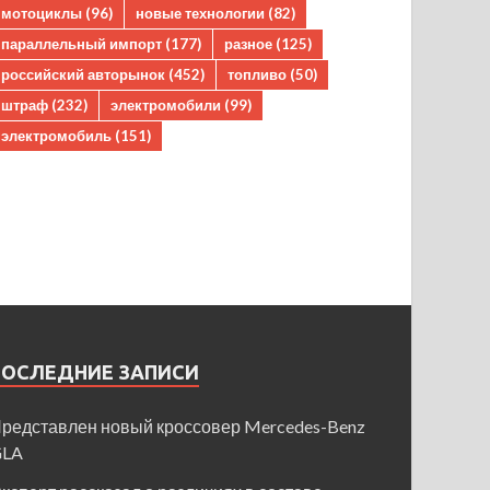
мотоциклы
(96)
новые технологии
(82)
параллельный импорт
(177)
разное
(125)
российский авторынок
(452)
топливо
(50)
штраф
(232)
электромобили
(99)
электромобиль
(151)
ПОСЛЕДНИЕ ЗАПИСИ
редставлен новый кроссовер Mercedes-Benz
GLA