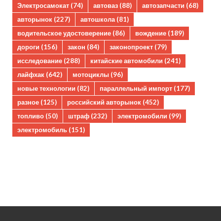
Электросамокат
(74)
автоваз
(88)
автозапчасти
(68)
авторынок
(227)
автошкола
(81)
водительское удостоверение
(86)
вождение
(189)
дороги
(156)
закон
(84)
законопроект
(79)
исследование
(288)
китайские автомобили
(241)
лайфхак
(642)
мотоциклы
(96)
новые технологии
(82)
параллельный импорт
(177)
разное
(125)
российский авторынок
(452)
топливо
(50)
штраф
(232)
электромобили
(99)
электромобиль
(151)