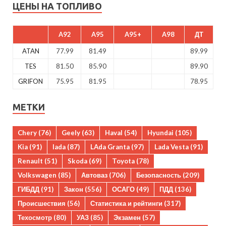
ЦЕНЫ НА ТОПЛИВО
A92
A95
A95+
A98
ДТ
ATAN
77.99
81.49
89.99
TES
81.50
85.90
89.90
GRIFON
75.95
81.95
78.95
МЕТКИ
Chery
(76)
Geely
(63)
Haval
(54)
Hyundai
(105)
Kia
(91)
lada
(87)
LAda Granta
(97)
Lada Vesta
(91)
Renault
(51)
Skoda
(69)
Toyota
(78)
Volkswagen
(85)
Автоваз
(706)
Безопасность
(209)
ГИБДД
(91)
Закон
(556)
ОСАГО
(49)
ПДД
(136)
Происшествия
(56)
Статистика и рейтинги
(317)
Техосмотр
(80)
УАЗ
(85)
Экзамен
(57)