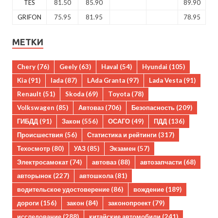
TES
81.50
85.90
89.90
GRIFON
75.95
81.95
78.95
МЕТКИ
Chery
(76)
Geely
(63)
Haval
(54)
Hyundai
(105)
Kia
(91)
lada
(87)
LAda Granta
(97)
Lada Vesta
(91)
Renault
(51)
Skoda
(69)
Toyota
(78)
Volkswagen
(85)
Автоваз
(706)
Безопасность
(209)
ГИБДД
(91)
Закон
(556)
ОСАГО
(49)
ПДД
(136)
Происшествия
(56)
Статистика и рейтинги
(317)
Техосмотр
(80)
УАЗ
(85)
Экзамен
(57)
Электросамокат
(74)
автоваз
(88)
автозапчасти
(68)
авторынок
(227)
автошкола
(81)
водительское удостоверение
(86)
вождение
(189)
дороги
(156)
закон
(84)
законопроект
(79)
исследование
(288)
китайские автомобили
(241)