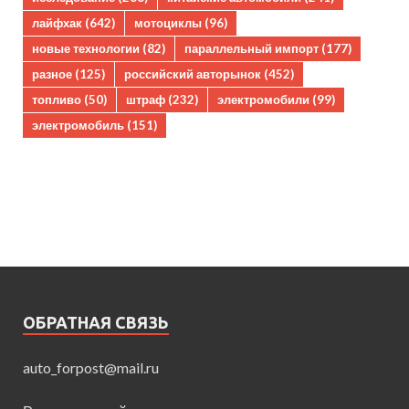
лайфхак
(642)
мотоциклы
(96)
новые технологии
(82)
параллельный импорт
(177)
разное
(125)
российский авторынок
(452)
топливо
(50)
штраф
(232)
электромобили
(99)
электромобиль
(151)
ОБРАТНАЯ СВЯЗЬ
auto_forpost@mail.ru