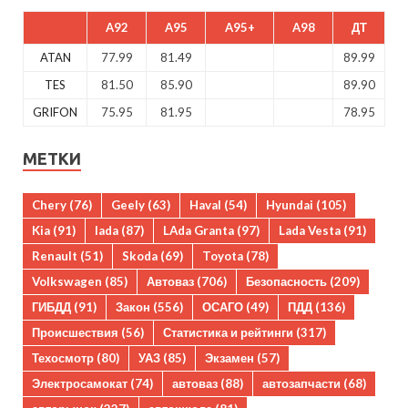
A92
A95
A95+
A98
ДТ
ATAN
77.99
81.49
89.99
TES
81.50
85.90
89.90
GRIFON
75.95
81.95
78.95
МЕТКИ
Chery
(76)
Geely
(63)
Haval
(54)
Hyundai
(105)
Kia
(91)
lada
(87)
LAda Granta
(97)
Lada Vesta
(91)
Renault
(51)
Skoda
(69)
Toyota
(78)
Volkswagen
(85)
Автоваз
(706)
Безопасность
(209)
ГИБДД
(91)
Закон
(556)
ОСАГО
(49)
ПДД
(136)
Происшествия
(56)
Статистика и рейтинги
(317)
Техосмотр
(80)
УАЗ
(85)
Экзамен
(57)
Электросамокат
(74)
автоваз
(88)
автозапчасти
(68)