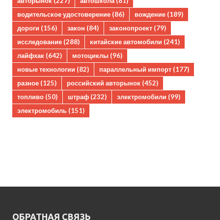
авторынок
(227)
автошкола
(81)
водительское удостоверение
(86)
вождение
(189)
дороги
(156)
закон
(84)
законопроект
(79)
исследование
(288)
китайские автомобили
(241)
лайфхак
(642)
мотоциклы
(96)
новые технологии
(82)
параллельный импорт
(177)
разное
(125)
российский авторынок
(452)
топливо
(50)
штраф
(232)
электромобили
(99)
электромобиль
(151)
ОБРАТНАЯ СВЯЗЬ