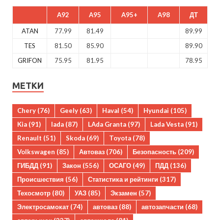
A92
A95
A95+
A98
ДТ
ATAN
77.99
81.49
89.99
TES
81.50
85.90
89.90
GRIFON
75.95
81.95
78.95
МЕТКИ
Chery
(76)
Geely
(63)
Haval
(54)
Hyundai
(105)
Kia
(91)
lada
(87)
LAda Granta
(97)
Lada Vesta
(91)
Renault
(51)
Skoda
(69)
Toyota
(78)
Volkswagen
(85)
Автоваз
(706)
Безопасность
(209)
ГИБДД
(91)
Закон
(556)
ОСАГО
(49)
ПДД
(136)
Происшествия
(56)
Статистика и рейтинги
(317)
Техосмотр
(80)
УАЗ
(85)
Экзамен
(57)
Электросамокат
(74)
автоваз
(88)
автозапчасти
(68)