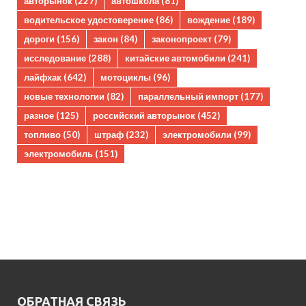
авторынок
(227)
автошкола
(81)
водительское удостоверение
(86)
вождение
(189)
дороги
(156)
закон
(84)
законопроект
(79)
исследование
(288)
китайские автомобили
(241)
лайфхак
(642)
мотоциклы
(96)
новые технологии
(82)
параллельный импорт
(177)
разное
(125)
российский авторынок
(452)
топливо
(50)
штраф
(232)
электромобили
(99)
электромобиль
(151)
ОБРАТНАЯ СВЯЗЬ