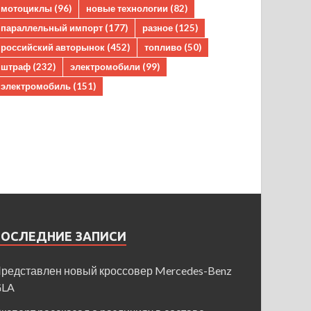
мотоциклы
(96)
новые технологии
(82)
параллельный импорт
(177)
разное
(125)
российский авторынок
(452)
топливо
(50)
штраф
(232)
электромобили
(99)
электромобиль
(151)
ПОСЛЕДНИЕ ЗАПИСИ
редставлен новый кроссовер Mercedes-Benz
GLA