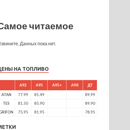
Самое читаемое
звините. Данных пока нет.
ЦЕНЫ НА ТОПЛИВО
A92
A95
A95+
A98
ДТ
ATAN
77.99
81.49
89.99
TES
81.50
85.90
89.90
GRIFON
75.95
81.95
78.95
МЕТКИ