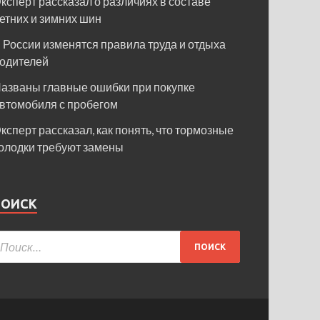
ксперт рассказал о различиях в составе
етних и зимних шин
 России изменятся правила труда и отдыха
одителей
азваны главные ошибки при покупке
втомобиля с пробегом
ксперт рассказал, как понять, что тормозные
олодки требуют замены
ПОИСК