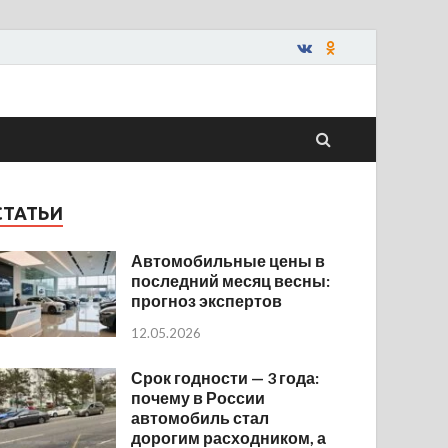
СТАТЬИ
Автомобильные цены в
последний месяц весны:
прогноз экспертов
12.05.2026
Срок годности — 3 года:
почему в России
автомобиль стал
дорогим расходником, а