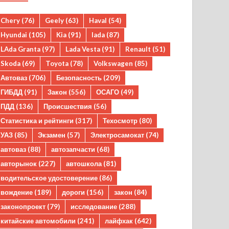
Chery
(76)
Geely
(63)
Haval
(54)
Hyundai
(105)
Kia
(91)
lada
(87)
LAda Granta
(97)
Lada Vesta
(91)
Renault
(51)
Skoda
(69)
Toyota
(78)
Volkswagen
(85)
Автоваз
(706)
Безопасность
(209)
ГИБДД
(91)
Закон
(556)
ОСАГО
(49)
ПДД
(136)
Происшествия
(56)
Статистика и рейтинги
(317)
Техосмотр
(80)
УАЗ
(85)
Экзамен
(57)
Электросамокат
(74)
автоваз
(88)
автозапчасти
(68)
авторынок
(227)
автошкола
(81)
водительское удостоверение
(86)
вождение
(189)
дороги
(156)
закон
(84)
законопроект
(79)
исследование
(288)
китайские автомобили
(241)
лайфхак
(642)