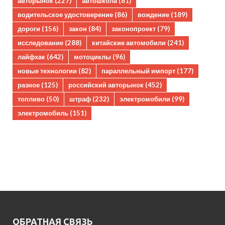
авторынок
(227)
автошкола
(81)
водительское удостоверение
(86)
вождение
(189)
дороги
(156)
закон
(84)
законопроект
(79)
исследование
(288)
китайские автомобили
(241)
лайфхак
(642)
мотоциклы
(96)
новые технологии
(82)
параллельный импорт
(177)
разное
(125)
российский авторынок
(452)
топливо
(50)
штраф
(232)
электромобили
(99)
электромобиль
(151)
ОБРАТНАЯ СВЯЗЬ