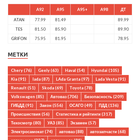
A92
A95
A95+
A98
ДТ
ATAN
77.99
81.49
89.99
TES
81.50
85.90
89.90
GRIFON
75.95
81.95
78.95
МЕТКИ
Chery
(76)
Geely
(63)
Haval
(54)
Hyundai
(105)
Kia
(91)
lada
(87)
LAda Granta
(97)
Lada Vesta
(91)
Renault
(51)
Skoda
(69)
Toyota
(78)
Volkswagen
(85)
Автоваз
(706)
Безопасность
(209)
ГИБДД
(91)
Закон
(556)
ОСАГО
(49)
ПДД
(136)
Происшествия
(56)
Статистика и рейтинги
(317)
Техосмотр
(80)
УАЗ
(85)
Экзамен
(57)
Электросамокат
(74)
автоваз
(88)
автозапчасти
(68)