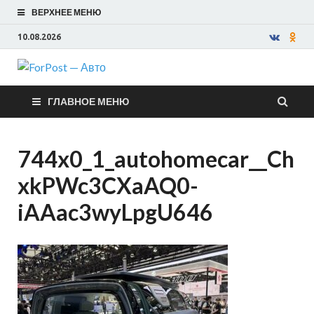
ВЕРХНЕЕ МЕНЮ
10.08.2026
ForPost —
ГЛАВНОЕ МЕНЮ
Авто
744x0_1_autohomecar__Ch
xkPWc3CXaAQ0-
iAAac3wyLpgU646