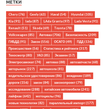
МЕТКИ
Chery
(76)
Geely
(63)
Haval
(54)
Hyundai
(105)
Kia
(91)
lada
(87)
LAda Granta
(97)
Lada Vesta
(91)
Renault
(51)
Skoda
(69)
Toyota
(78)
Volkswagen
(85)
Автоваз
(706)
Безопасность
(209)
ГИБДД
(91)
Закон
(556)
ОСАГО
(49)
ПДД
(136)
Происшествия
(56)
Статистика и рейтинги
(317)
Техосмотр
(80)
УАЗ
(85)
Экзамен
(57)
Электросамокат
(74)
автоваз
(88)
автозапчасти
(68)
авторынок
(227)
автошкола
(81)
водительское удостоверение
(86)
вождение
(189)
дороги
(156)
закон
(84)
законопроект
(79)
исследование
(288)
китайские автомобили
(241)
лайфхак
(642)
мотоциклы
(96)
новые технологии
(82)
параллельный импорт
(177)