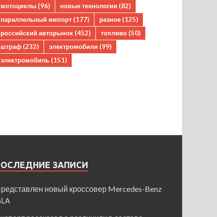
мотоциклы
(96)
новые технологии
(82)
параллельный импорт
(177)
разное
(125)
российский авторынок
(452)
топливо
(50)
штраф
(232)
электромобили
(99)
электромобиль
(151)
ПОСЛЕДНИЕ ЗАПИСИ
редставлен новый кроссовер Mercedes-Benz
GLA