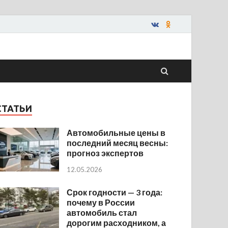
СТАТЬИ
Автомобильные цены в
последний месяц весны:
прогноз экспертов
12.05.2026
Срок годности — 3 года:
почему в России
автомобиль стал
дорогим расходником, а