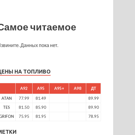
Самое читаемое
звините. Данных пока нет.
ЦЕНЫ НА ТОПЛИВО
A92
A95
A95+
A98
ДТ
ATAN
77.99
81.49
89.99
TES
81.50
85.90
89.90
GRIFON
75.95
81.95
78.95
МЕТКИ