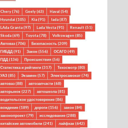
Chery
(76)
Geely
(63)
Haval
(54)
Hyundai
(105)
Kia
(91)
lada
(87)
LAda Granta
(97)
Lada Vesta
(91)
Renault
(51)
Skoda
(69)
Toyota
(78)
Volkswagen
(85)
Автоваз
(706)
Безопасность
(209)
ГИБДД
(91)
Закон
(556)
ОСАГО
(49)
ПДД
(136)
Происшествия
(56)
Статистика и рейтинги
(317)
Техосмотр
(80)
УАЗ
(85)
Экзамен
(57)
Электросамокат
(74)
автоваз
(88)
автозапчасти
(68)
авторынок
(227)
автошкола
(81)
водительское удостоверение
(86)
вождение
(189)
дороги
(156)
закон
(84)
законопроект
(79)
исследование
(288)
китайские автомобили
(241)
лайфхак
(642)