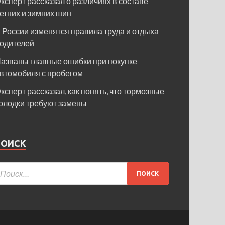
ксперт рассказал о различиях в составе
етних и зимних шин
 России изменятся правила труда и отдыха
одителей
азваны главные ошибки при покупке
втомобиля с пробегом
ксперт рассказал, как понять, что тормозные
олодки требуют замены
ПОИСК