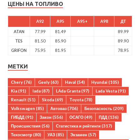
ЦЕНЫ НА ТОПЛИВО
A92
A95
A95+
A98
ДТ
ATAN
77.99
81.49
89.99
TES
81.50
85.90
89.90
GRIFON
75.95
81.95
78.95
МЕТКИ
Chery
(76)
Geely
(63)
Haval
(54)
Hyundai
(105)
Kia
(91)
lada
(87)
LAda Granta
(97)
Lada Vesta
(91)
Renault
(51)
Skoda
(69)
Toyota
(78)
Volkswagen
(85)
Автоваз
(706)
Безопасность
(209)
ГИБДД
(91)
Закон
(556)
ОСАГО
(49)
ПДД
(136)
Происшествия
(56)
Статистика и рейтинги
(317)
Техосмотр
(80)
УАЗ
(85)
Экзамен
(57)