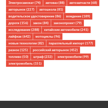
Электросамокат
(74)
автоваз
(88)
автозапчасти
(68)
авторынок
(227)
автошкола
(81)
водительское удостоверение
(86)
вождение
(189)
дороги
(156)
закон
(84)
законопроект
(79)
исследование
(288)
китайские автомобили
(241)
лайфхак
(642)
мотоциклы
(96)
новые технологии
(82)
параллельный импорт
(177)
разное
(125)
российский авторынок
(452)
топливо
(50)
штраф
(232)
электромобили
(99)
электромобиль
(151)