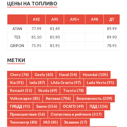
ЦЕНЫ НА ТОПЛИВО
A92
A95
A95+
A98
ДТ
ATAN
77.99
81.49
89.99
TES
81.50
85.90
89.90
GRIFON
75.95
81.95
78.95
МЕТКИ
Chery
(76)
Geely
(63)
Haval
(54)
Hyundai
(105)
Kia
(91)
lada
(87)
LAda Granta
(97)
Lada Vesta
(91)
Renault
(51)
Skoda
(69)
Toyota
(78)
Volkswagen
(85)
Автоваз
(706)
Безопасность
(209)
ГИБДД
(91)
Закон
(556)
ОСАГО
(49)
ПДД
(136)
Происшествия
(56)
Статистика и рейтинги
(317)
Техосмотр
(80)
УАЗ
(85)
Экзамен
(57)