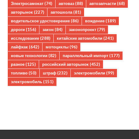
Электросамокат
(74)
автоваз
(88)
автозапчасти
(68)
авторынок
(227)
автошкола
(81)
водительское удостоверение
(86)
вождение
(189)
дороги
(156)
закон
(84)
законопроект
(79)
исследование
(288)
китайские автомобили
(241)
лайфхак
(642)
мотоциклы
(96)
новые технологии
(82)
параллельный импорт
(177)
разное
(125)
российский авторынок
(452)
топливо
(50)
штраф
(232)
электромобили
(99)
электромобиль
(151)