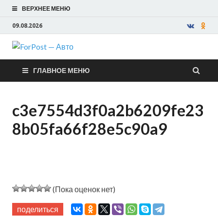
ВЕРХНЕЕ МЕНЮ
09.08.2026
ForPost —
ГЛАВНОЕ МЕНЮ
Авто
c3e7554d3f0a2b6209fe23
8b05fa66f28e5c90a9
(Пока оценок нет)
поделиться