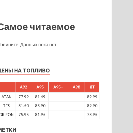
Самое читаемое
звините. Данных пока нет.
ЦЕНЫ НА ТОПЛИВО
A92
A95
A95+
A98
ДТ
ATAN
77.99
81.49
89.99
TES
81.50
85.90
89.90
GRIFON
75.95
81.95
78.95
МЕТКИ