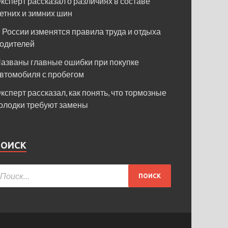
ксперт рассказал о различиях в составе
етних и зимних шин
 России изменятся правила труда и отдыха
одителей
азваны главные ошибки при покупке
втомобиля с пробегом
ксперт рассказал, как понять, что тормозные
олодки требуют замены
ПОИСК