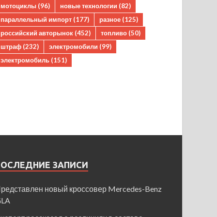
мотоциклы
(96)
новые технологии
(82)
параллельный импорт
(177)
разное
(125)
российский авторынок
(452)
топливо
(50)
штраф
(232)
электромобили
(99)
электромобиль
(151)
ПОСЛЕДНИЕ ЗАПИСИ
редставлен новый кроссовер Mercedes-Benz
GLA