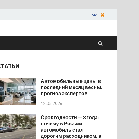
СТАТЬИ
Автомобильные цены в
последний месяц весны:
прогноз экспертов
12.05.2026
Срок годности — 3 года:
почему в России
автомобиль стал
дорогим расходником, а