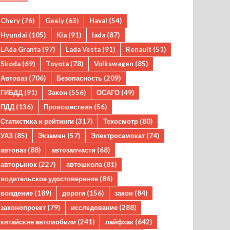
Chery
(76)
Geely
(63)
Haval
(54)
Hyundai
(105)
Kia
(91)
lada
(87)
LAda Granta
(97)
Lada Vesta
(91)
Renault
(51)
Skoda
(69)
Toyota
(78)
Volkswagen
(85)
Автоваз
(706)
Безопасность
(209)
ГИБДД
(91)
Закон
(556)
ОСАГО
(49)
ПДД
(136)
Происшествия
(56)
Статистика и рейтинги
(317)
Техосмотр
(80)
УАЗ
(85)
Экзамен
(57)
Электросамокат
(74)
автоваз
(88)
автозапчасти
(68)
авторынок
(227)
автошкола
(81)
водительское удостоверение
(86)
вождение
(189)
дороги
(156)
закон
(84)
законопроект
(79)
исследование
(288)
китайские автомобили
(241)
лайфхак
(642)