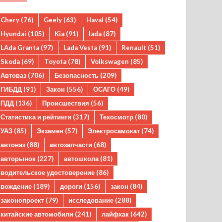
Chery
(76)
Geely
(63)
Haval
(54)
Hyundai
(105)
Kia
(91)
lada
(87)
LAda Granta
(97)
Lada Vesta
(91)
Renault
(51)
Skoda
(69)
Toyota
(78)
Volkswagen
(85)
Автоваз
(706)
Безопасность
(209)
ГИБДД
(91)
Закон
(556)
ОСАГО
(49)
ПДД
(136)
Происшествия
(56)
Статистика и рейтинги
(317)
Техосмотр
(80)
УАЗ
(85)
Экзамен
(57)
Электросамокат
(74)
автоваз
(88)
автозапчасти
(68)
авторынок
(227)
автошкола
(81)
водительское удостоверение
(86)
вождение
(189)
дороги
(156)
закон
(84)
законопроект
(79)
исследование
(288)
китайские автомобили
(241)
лайфхак
(642)