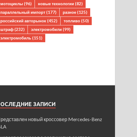
мотоциклы
(96)
новые технологии
(82)
параллельный импорт
(177)
разное
(125)
российский авторынок
(452)
топливо
(50)
штраф
(232)
электромобили
(99)
электромобиль
(151)
ПОСЛЕДНИЕ ЗАПИСИ
редставлен новый кроссовер Mercedes-Benz
GLA