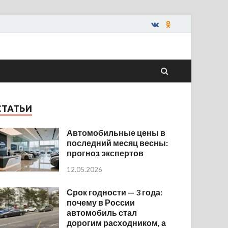
СТАТЬИ
Автомобильные цены в
последний месяц весны:
прогноз экспертов
12.05.2026
Срок годности — 3 года:
почему в России
автомобиль стал
дорогим расходником, а