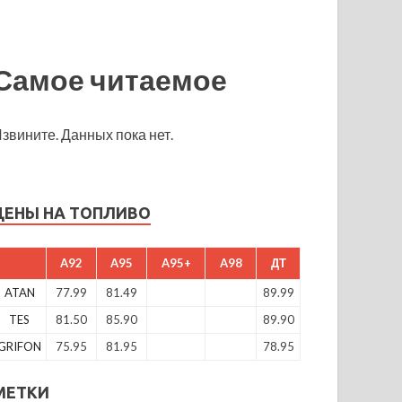
Самое читаемое
звините. Данных пока нет.
ЦЕНЫ НА ТОПЛИВО
A92
A95
A95+
A98
ДТ
ATAN
77.99
81.49
89.99
TES
81.50
85.90
89.90
GRIFON
75.95
81.95
78.95
МЕТКИ