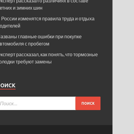
ксперт рассказал о различиях в составе
етних и зимних шин
 России изменятся правила труда и отдыха
одителей
азваны главные ошибки при покупке
втомобиля с пробегом
ксперт рассказал, как понять, что тормозные
олодки требуют замены
ПОИСК