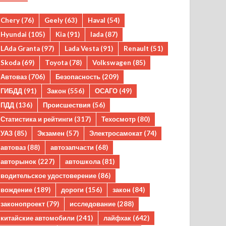
Chery
(76)
Geely
(63)
Haval
(54)
Hyundai
(105)
Kia
(91)
lada
(87)
LAda Granta
(97)
Lada Vesta
(91)
Renault
(51)
Skoda
(69)
Toyota
(78)
Volkswagen
(85)
Автоваз
(706)
Безопасность
(209)
ГИБДД
(91)
Закон
(556)
ОСАГО
(49)
ПДД
(136)
Происшествия
(56)
Статистика и рейтинги
(317)
Техосмотр
(80)
УАЗ
(85)
Экзамен
(57)
Электросамокат
(74)
автоваз
(88)
автозапчасти
(68)
авторынок
(227)
автошкола
(81)
водительское удостоверение
(86)
вождение
(189)
дороги
(156)
закон
(84)
законопроект
(79)
исследование
(288)
китайские автомобили
(241)
лайфхак
(642)