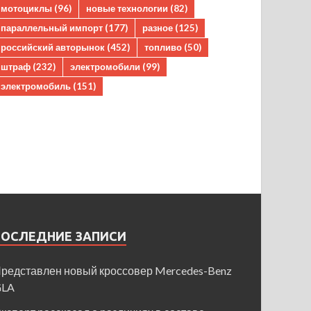
мотоциклы
(96)
новые технологии
(82)
параллельный импорт
(177)
разное
(125)
российский авторынок
(452)
топливо
(50)
штраф
(232)
электромобили
(99)
электромобиль
(151)
ПОСЛЕДНИЕ ЗАПИСИ
редставлен новый кроссовер Mercedes-Benz
GLA