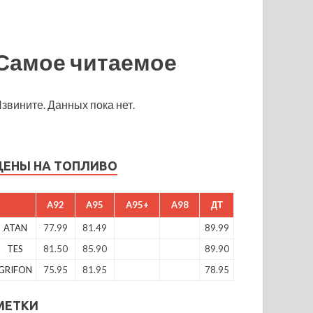
Самое читаемое
звините. Данных пока нет.
ЦЕНЫ НА ТОПЛИВО
A92
A95
A95+
A98
ДТ
ATAN
77.99
81.49
89.99
TES
81.50
85.90
89.90
GRIFON
75.95
81.95
78.95
МЕТКИ