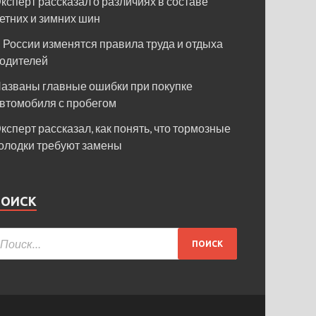
ксперт рассказал о различиях в составе
етних и зимних шин
 России изменятся правила труда и отдыха
одителей
азваны главные ошибки при покупке
втомобиля с пробегом
ксперт рассказал, как понять, что тормозные
олодки требуют замены
ПОИСК