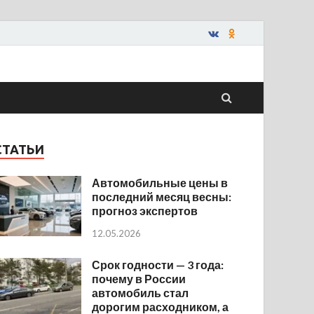
СТАТЬИ
Автомобильные цены в
последний месяц весны:
прогноз экспертов
12.05.2026
Срок годности — 3 года:
почему в России
автомобиль стал
дорогим расходником, а