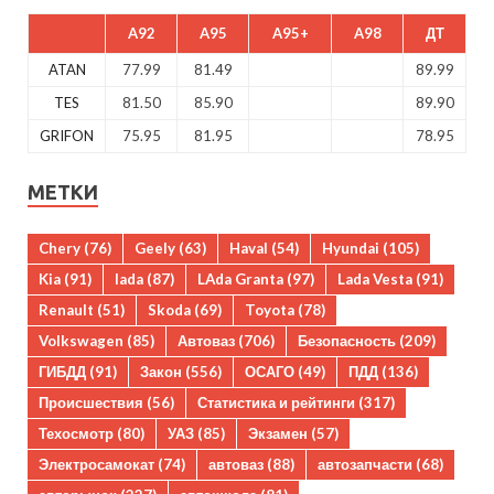
A92
A95
A95+
A98
ДТ
ATAN
77.99
81.49
89.99
TES
81.50
85.90
89.90
GRIFON
75.95
81.95
78.95
МЕТКИ
Chery
(76)
Geely
(63)
Haval
(54)
Hyundai
(105)
Kia
(91)
lada
(87)
LAda Granta
(97)
Lada Vesta
(91)
Renault
(51)
Skoda
(69)
Toyota
(78)
Volkswagen
(85)
Автоваз
(706)
Безопасность
(209)
ГИБДД
(91)
Закон
(556)
ОСАГО
(49)
ПДД
(136)
Происшествия
(56)
Статистика и рейтинги
(317)
Техосмотр
(80)
УАЗ
(85)
Экзамен
(57)
Электросамокат
(74)
автоваз
(88)
автозапчасти
(68)