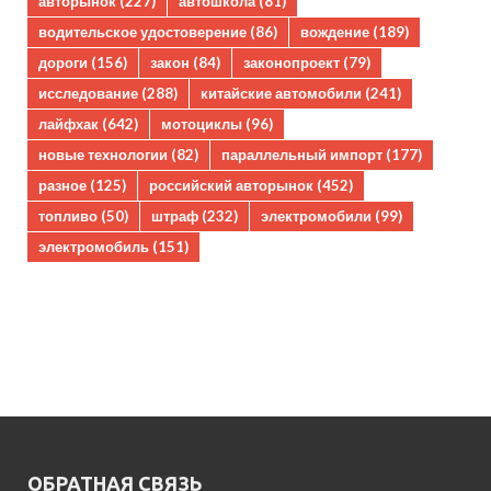
авторынок
(227)
автошкола
(81)
водительское удостоверение
(86)
вождение
(189)
дороги
(156)
закон
(84)
законопроект
(79)
исследование
(288)
китайские автомобили
(241)
лайфхак
(642)
мотоциклы
(96)
новые технологии
(82)
параллельный импорт
(177)
разное
(125)
российский авторынок
(452)
топливо
(50)
штраф
(232)
электромобили
(99)
электромобиль
(151)
ОБРАТНАЯ СВЯЗЬ