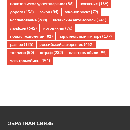
водительское удостоверение
(86)
вождение
(189)
дороги
(156)
закон
(84)
законопроект
(79)
исследование
(288)
китайские автомобили
(241)
лайфхак
(642)
мотоциклы
(96)
новые технологии
(82)
параллельный импорт
(177)
разное
(125)
российский авторынок
(452)
топливо
(50)
штраф
(232)
электромобили
(99)
электромобиль
(151)
ОБРАТНАЯ СВЯЗЬ