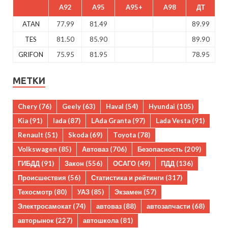
A92
A95
A95+
A98
ДТ
ATAN
77.99
81.49
89.99
TES
81.50
85.90
89.90
GRIFON
75.95
81.95
78.95
МЕТКИ
Chery
(76)
Geely
(63)
Haval
(54)
Hyundai
(105)
Kia
(91)
lada
(87)
LAda Granta
(97)
Lada Vesta
(91)
Renault
(51)
Skoda
(69)
Toyota
(78)
Volkswagen
(85)
Автоваз
(706)
Безопасность
(209)
ГИБДД
(91)
Закон
(556)
ОСАГО
(49)
ПДД
(136)
Происшествия
(56)
Статистика и рейтинги
(317)
Техосмотр
(80)
УАЗ
(85)
Экзамен
(57)
Электросамокат
(74)
автоваз
(88)
автозапчасти
(68)
авторынок
(227)
автошкола
(81)