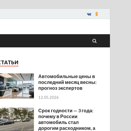
СТАТЬИ
Автомобильные цены в
последний месяц весны:
прогноз экспертов
12.05.2026
Срок годности — 3 года:
почему в России
автомобиль стал
дорогим расходником, а