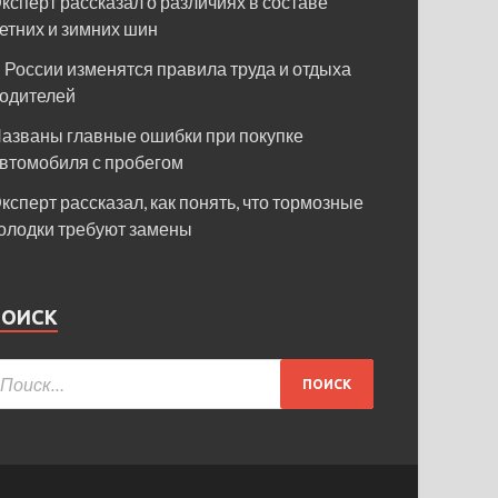
ксперт рассказал о различиях в составе
етних и зимних шин
 России изменятся правила труда и отдыха
одителей
азваны главные ошибки при покупке
втомобиля с пробегом
ксперт рассказал, как понять, что тормозные
олодки требуют замены
ПОИСК