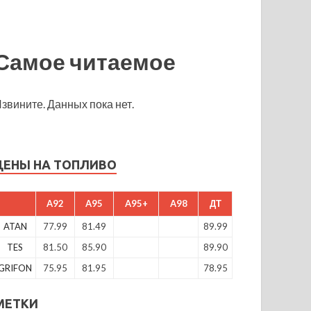
Самое читаемое
звините. Данных пока нет.
ЦЕНЫ НА ТОПЛИВО
A92
A95
A95+
A98
ДТ
ATAN
77.99
81.49
89.99
TES
81.50
85.90
89.90
GRIFON
75.95
81.95
78.95
МЕТКИ