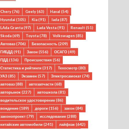
Chery
(76)
Geely
(63)
Haval
(54)
Hyundai
(105)
Kia
(91)
lada
(87)
LAda Granta
(97)
Lada Vesta
(91)
Renault
(51)
Skoda
(69)
Toyota
(78)
Volkswagen
(85)
Автоваз
(706)
Безопасность
(209)
ГИБДД
(91)
Закон
(556)
ОСАГО
(49)
ПДД
(136)
Происшествия
(56)
Статистика и рейтинги
(317)
Техосмотр
(80)
УАЗ
(85)
Экзамен
(57)
Электросамокат
(74)
автоваз
(88)
автозапчасти
(68)
авторынок
(227)
автошкола
(81)
водительское удостоверение
(86)
вождение
(189)
дороги
(156)
закон
(84)
законопроект
(79)
исследование
(288)
китайские автомобили
(241)
лайфхак
(642)