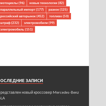
мотоциклы
(96)
новые технологии
(82)
параллельный импорт
(177)
разное
(125)
российский авторынок
(452)
топливо
(50)
штраф
(232)
электромобили
(99)
электромобиль
(151)
ПОСЛЕДНИЕ ЗАПИСИ
редставлен новый кроссовер Mercedes-Benz
GLA