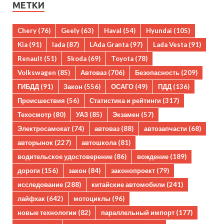
МЕТКИ
Chery
(76)
Geely
(63)
Haval
(54)
Hyundai
(105)
Kia
(91)
lada
(87)
LAda Granta
(97)
Lada Vesta
(91)
Renault
(51)
Skoda
(69)
Toyota
(78)
Volkswagen
(85)
Автоваз
(706)
Безопасность
(209)
ГИБДД
(91)
Закон
(556)
ОСАГО
(49)
ПДД
(136)
Происшествия
(56)
Статистика и рейтинги
(317)
Техосмотр
(80)
УАЗ
(85)
Экзамен
(57)
Электросамокат
(74)
автоваз
(88)
автозапчасти
(68)
авторынок
(227)
автошкола
(81)
водительское удостоверение
(86)
вождение
(189)
дороги
(156)
закон
(84)
законопроект
(79)
исследование
(288)
китайские автомобили
(241)
лайфхак
(642)
мотоциклы
(96)
новые технологии
(82)
параллельный импорт
(177)