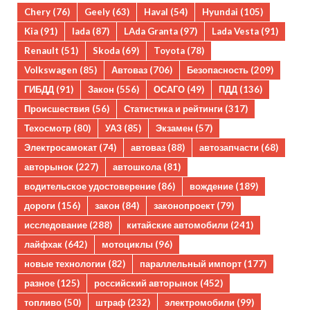
Chery
(76)
Geely
(63)
Haval
(54)
Hyundai
(105)
Kia
(91)
lada
(87)
LAda Granta
(97)
Lada Vesta
(91)
Renault
(51)
Skoda
(69)
Toyota
(78)
Volkswagen
(85)
Автоваз
(706)
Безопасность
(209)
ГИБДД
(91)
Закон
(556)
ОСАГО
(49)
ПДД
(136)
Происшествия
(56)
Статистика и рейтинги
(317)
Техосмотр
(80)
УАЗ
(85)
Экзамен
(57)
Электросамокат
(74)
автоваз
(88)
автозапчасти
(68)
авторынок
(227)
автошкола
(81)
водительское удостоверение
(86)
вождение
(189)
дороги
(156)
закон
(84)
законопроект
(79)
исследование
(288)
китайские автомобили
(241)
лайфхак
(642)
мотоциклы
(96)
новые технологии
(82)
параллельный импорт
(177)
разное
(125)
российский авторынок
(452)
топливо
(50)
штраф
(232)
электромобили
(99)