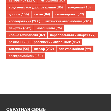
авторынок
(227)
автошкола
(81)
водительское удостоверение
(86)
вождение
(189)
дороги
(156)
закон
(84)
законопроект
(79)
исследование
(288)
китайские автомобили
(241)
лайфхак
(642)
мотоциклы
(96)
новые технологии
(82)
параллельный импорт
(177)
разное
(125)
российский авторынок
(452)
топливо
(50)
штраф
(232)
электромобили
(99)
электромобиль
(151)
ОБРАТНАЯ СВЯЗЬ