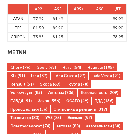
A92
A95
A95+
A98
ДТ
ATAN
77.99
81.49
89.99
TES
81.50
85.90
89.90
GRIFON
75.95
81.95
78.95
МЕТКИ
Chery
(76)
Geely
(63)
Haval
(54)
Hyundai
(105)
Kia
(91)
lada
(87)
LAda Granta
(97)
Lada Vesta
(91)
Renault
(51)
Skoda
(69)
Toyota
(78)
Volkswagen
(85)
Автоваз
(706)
Безопасность
(209)
ГИБДД
(91)
Закон
(556)
ОСАГО
(49)
ПДД
(136)
Происшествия
(56)
Статистика и рейтинги
(317)
Техосмотр
(80)
УАЗ
(85)
Экзамен
(57)
Электросамокат
(74)
автоваз
(88)
автозапчасти
(68)