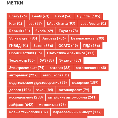
МЕТКИ
Chery
(76)
Geely
(63)
Haval
(54)
Hyundai
(105)
Kia
(91)
lada
(87)
LAda Granta
(97)
Lada Vesta
(91)
Renault
(51)
Skoda
(69)
Toyota
(78)
Volkswagen
(85)
Автоваз
(706)
Безопасность
(209)
ГИБДД
(91)
Закон
(556)
ОСАГО
(49)
ПДД
(136)
Происшествия
(56)
Статистика и рейтинги
(317)
Техосмотр
(80)
УАЗ
(85)
Экзамен
(57)
Электросамокат
(74)
автоваз
(88)
автозапчасти
(68)
авторынок
(227)
автошкола
(81)
водительское удостоверение
(86)
вождение
(189)
дороги
(156)
закон
(84)
законопроект
(79)
исследование
(288)
китайские автомобили
(241)
лайфхак
(642)
мотоциклы
(96)
новые технологии
(82)
параллельный импорт
(177)