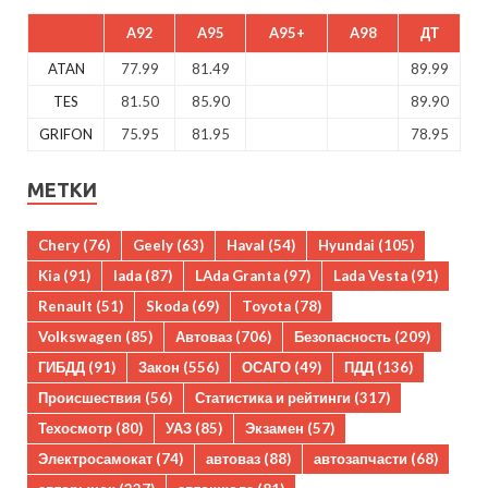
A92
A95
A95+
A98
ДТ
ATAN
77.99
81.49
89.99
TES
81.50
85.90
89.90
GRIFON
75.95
81.95
78.95
МЕТКИ
Chery
(76)
Geely
(63)
Haval
(54)
Hyundai
(105)
Kia
(91)
lada
(87)
LAda Granta
(97)
Lada Vesta
(91)
Renault
(51)
Skoda
(69)
Toyota
(78)
Volkswagen
(85)
Автоваз
(706)
Безопасность
(209)
ГИБДД
(91)
Закон
(556)
ОСАГО
(49)
ПДД
(136)
Происшествия
(56)
Статистика и рейтинги
(317)
Техосмотр
(80)
УАЗ
(85)
Экзамен
(57)
Электросамокат
(74)
автоваз
(88)
автозапчасти
(68)