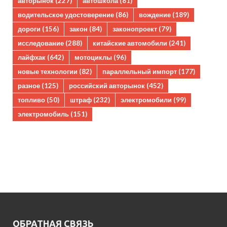
авторынок
(227)
автошкола
(81)
водительское удостоверение
(86)
вождение
(189)
дороги
(156)
закон
(84)
законопроект
(79)
исследование
(288)
китайские автомобили
(241)
лайфхак
(642)
мотоциклы
(96)
новые технологии
(82)
параллельный импорт
(177)
разное
(125)
российский авторынок
(452)
топливо
(50)
штраф
(232)
электромобили
(99)
электромобиль
(151)
ОБРАТНАЯ СВЯЗЬ