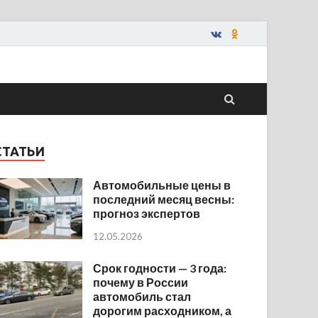
СТАТЬИ
Автомобильные цены в
последний месяц весны:
прогноз экспертов
12.05.2026
Срок годности — 3 года:
почему в России
автомобиль стал
дорогим расходником, а