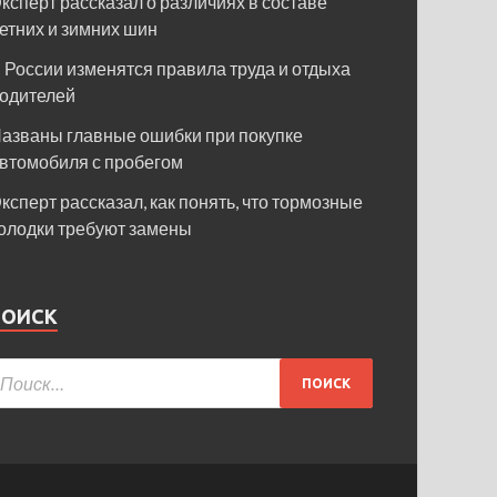
ксперт рассказал о различиях в составе
етних и зимних шин
 России изменятся правила труда и отдыха
одителей
азваны главные ошибки при покупке
втомобиля с пробегом
ксперт рассказал, как понять, что тормозные
олодки требуют замены
ПОИСК