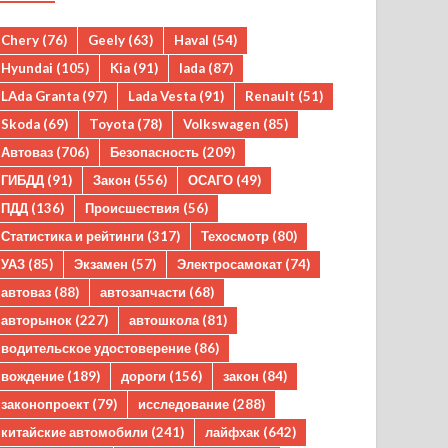
Chery
(76)
Geely
(63)
Haval
(54)
Hyundai
(105)
Kia
(91)
lada
(87)
LAda Granta
(97)
Lada Vesta
(91)
Renault
(51)
Skoda
(69)
Toyota
(78)
Volkswagen
(85)
Автоваз
(706)
Безопасность
(209)
ГИБДД
(91)
Закон
(556)
ОСАГО
(49)
ПДД
(136)
Происшествия
(56)
Статистика и рейтинги
(317)
Техосмотр
(80)
УАЗ
(85)
Экзамен
(57)
Электросамокат
(74)
автоваз
(88)
автозапчасти
(68)
авторынок
(227)
автошкола
(81)
водительское удостоверение
(86)
вождение
(189)
дороги
(156)
закон
(84)
законопроект
(79)
исследование
(288)
китайские автомобили
(241)
лайфхак
(642)