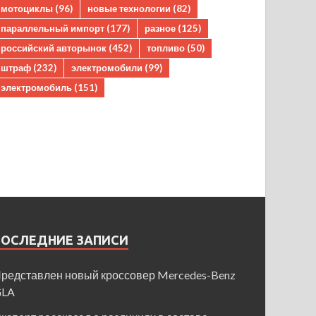
мотоциклы
(96)
новые технологии
(82)
параллельный импорт
(177)
разное
(125)
российский авторынок
(452)
топливо
(50)
штраф
(232)
электромобили
(99)
электромобиль
(151)
ПОСЛЕДНИЕ ЗАПИСИ
редставлен новый кроссовер Mercedes-Benz
GLA