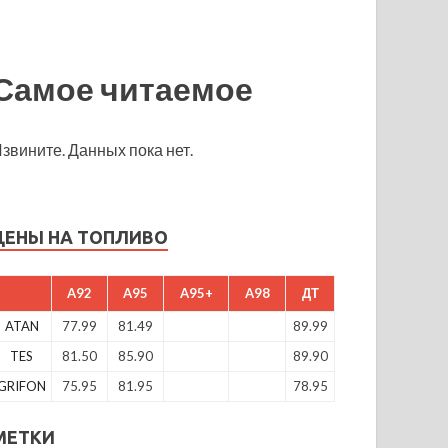
Самое читаемое
звините. Данных пока нет.
ЦЕНЫ НА ТОПЛИВО
A92
A95
A95+
A98
ДТ
ATAN
77.99
81.49
89.99
TES
81.50
85.90
89.90
GRIFON
75.95
81.95
78.95
МЕТКИ