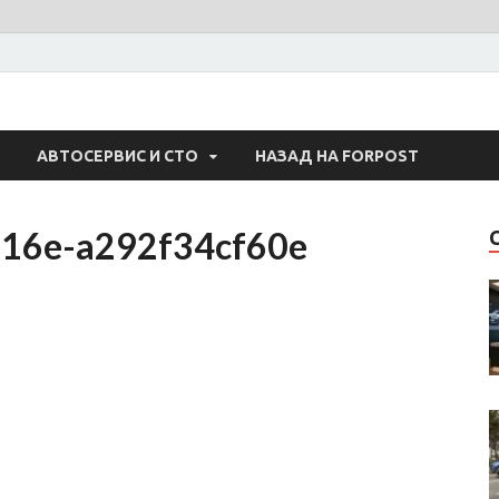
 Авто
АВТОСЕРВИС И СТО
НАЗАД НА FORPOST
916e-a292f34cf60e